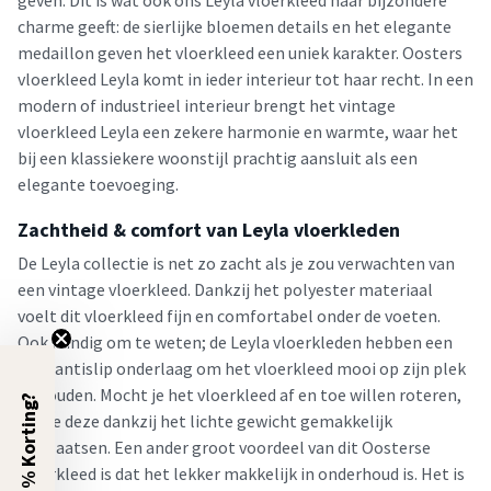
geven. Dit is wat ook ons Leyla vloerkleed haar bijzondere
charme geeft: de sierlijke bloemen details en het elegante
medaillon geven het vloerkleed een uniek karakter. Oosters
vloerkleed Leyla komt in ieder interieur tot haar recht. In een
modern of industrieel interieur brengt het vintage
vloerkleed Leyla een zekere harmonie en warmte, waar het
bij een klassiekere woonstijl prachtig aansluit als een
elegante toevoeging.
Zachtheid & comfort van Leyla vloerkleden
De Leyla collectie is net zo zacht als je zou verwachten van
een vintage vloerkleed. Dankzij het polyester materiaal
voelt dit vloerkleed fijn en comfortabel onder de voeten.
Ook handig om te weten; de Leyla vloerkleden hebben een
fijne antislip onderlaag om het vloerkleed mooi op zijn plek
te houden. Mocht je het vloerkleed af en toe willen roteren,
5% Korting?
kan je deze dankzij het lichte gewicht gemakkelijk
verplaatsen. Een ander groot voordeel van dit Oosterse
vloerkleed is dat het lekker makkelijk in onderhoud is. Het is