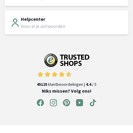
Helpcenter
Voor al je antwoorden
45125
klantbeoordelingen |
4.4
/ 5
Niks missen? Volg ons!