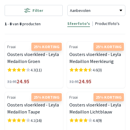
Filter
Sfeerfoto's
Productfoto's
1
-
8
van
8
producten
Fraai
25% KORTING
Fraai
25% KORTING
Oosters vloerkleed - Leyla
Oosters vloerkleed - Leyla
Medaillon Groen
Medaillon Meerkleurig
4.3
(11)
4.6
(3)
24.95
24.95
32.95
32.95
Fraai
25% KORTING
Fraai
25% KORTING
Oosters vloerkleed - Leyla
Oosters vloerkleed - Leyla
Medaillon Taupe
Medaillon Lichtblauw
4.1
(16)
4.4
(9)