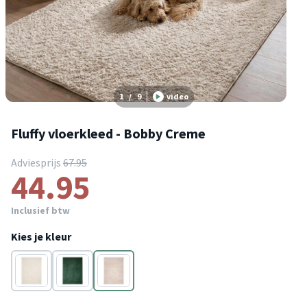
1
/
9
video
Fluffy vloerkleed - Bobby Creme
Adviesprijs
67.95
44.95
Inclusief btw
Kies je kleur
Wit
Groen
Crème