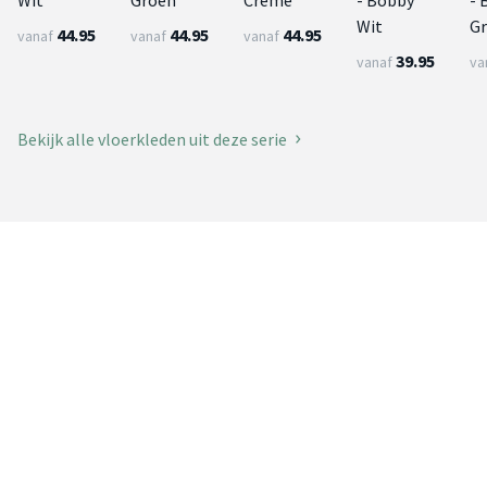
Wit
G
44.95
44.95
44.95
vanaf
vanaf
vanaf
39.95
vanaf
va
Bekijk alle vloerkleden uit deze serie