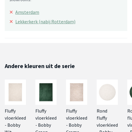
×
Amsterdam
×
Lekkerkerk (nabij Rotterdam)
Andere kleuren uit de serie
Fluffy
Fluffy
Fluffy
Rond
R
vloerkleed
vloerkleed
vloerkleed
fluffy
fl
- Bobby
- Bobby
- Bobby
vloerkleed
vl
Wit
Groen
Creme
- Bobby
- 