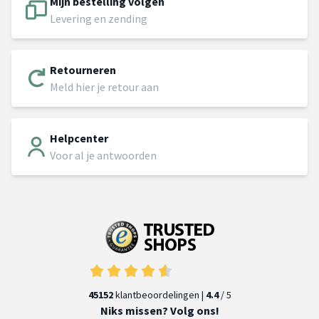
Mijn bestelling volgen
Levering en zending
Retourneren
Meld hier je retour aan
Helpcenter
Voor al je antwoorden
45152
klantbeoordelingen |
4.4
/ 5
Niks missen? Volg ons!