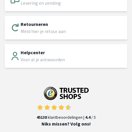
Levering en zending
Retourneren
Meld hier je retour aan
Helpcenter
Voor al je antwoorden
45138
klantbeoordelingen |
4.4
/ 5
Niks missen? Volg ons!