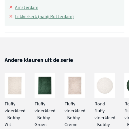
×
Amsterdam
×
Lekkerkerk (nabij Rotterdam)
Andere kleuren uit de serie
Fluffy
Fluffy
Fluffy
Rond
R
vloerkleed
vloerkleed
vloerkleed
fluffy
fl
- Bobby
- Bobby
- Bobby
vloerkleed
vl
Wit
Groen
Creme
- Bobby
- 