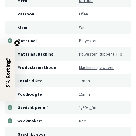
Merk
NATURL.
Patroon
Effen
Kleur
Wit
Materiaal
Polyester
Materiaal Backing
Polyester, Rubber (TPR)
5% Korting?
Productiemethode
Machinaal geweven
Totale dikte
17mm
Poolhoogte
15mm
Gewicht per m²
1,20kg/m²
Weekmakers
Nee
Geschikt voor