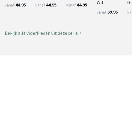
Wit
G
44.95
44.95
44.95
vanaf
vanaf
vanaf
39.95
vanaf
va
Bekijk alle vloerkleden uit deze serie