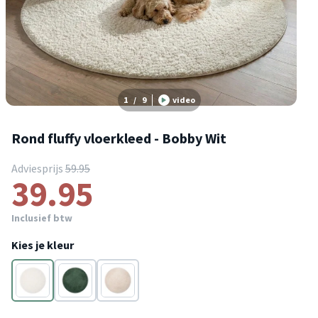
1
/
9
video
Rond fluffy vloerkleed - Bobby Wit
Adviesprijs
59.95
39.95
Inclusief btw
Kies je kleur
Wit
Groen
Crème