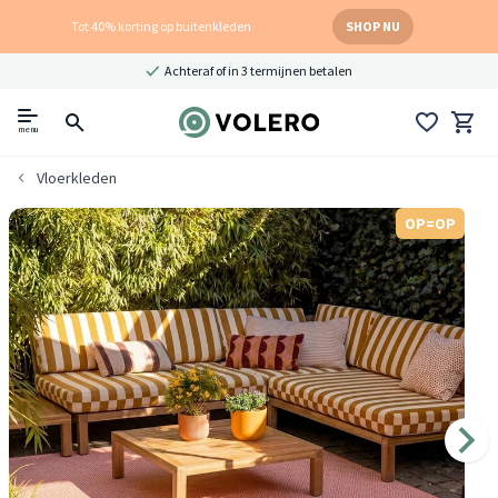
Tot 40% korting op buitenkleden
SHOP NU
Achteraf of in 3 termijnen betalen
menu
Vloerkleden
OP=OP