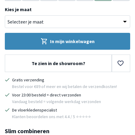
cotta
Groen
Grijs
Terracotta
Grijs
Blauw
Roze
Grijs
Kies je maat
In mijn winkelwagen
Te zien in de showroom?
Gratis verzending
Bestel voor €89 of meer en wij betalen de verzendkosten!
Voor 23:00 besteld = direct verzonden
Vandaag besteld = volgende werkdag verzonden
De vloerkledenspecialist
Klanten beoordelen ons met 4.4 / 5 ⭐⭐⭐⭐⭐
Slim combineren