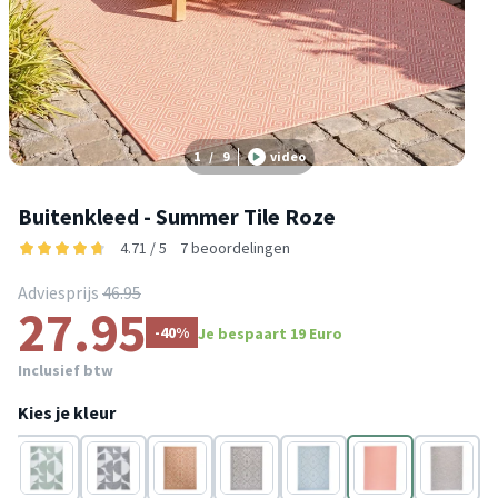
1
/
9
video
Buitenkleed - Summer Tile Roze
4.71 / 5
7 beoordelingen
Adviesprijs
46.95
27.95
-40%
Je bespaart 19 Euro
Inclusief btw
Kies je kleur