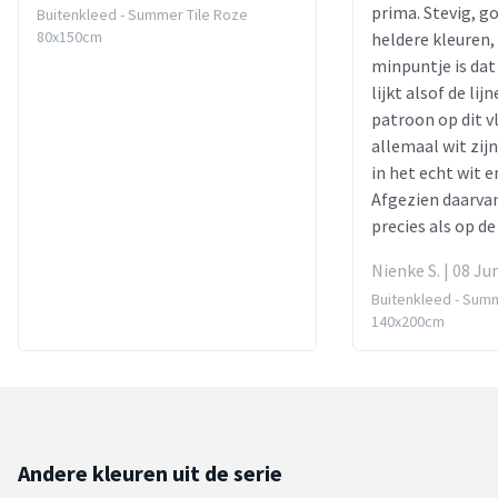
prima. Stevig, go
Buitenkleed - Summer Tile Roze
80x150cm
heldere kleuren, 
minpuntje is dat
lijkt alsof de lij
patroon op dit v
allemaal wit zijn,
in het echt wit en
Afgezien daarvan
precies als op de 
Nienke S. | 08 Ju
Buitenkleed - Summ
140x200cm
Andere kleuren uit de serie