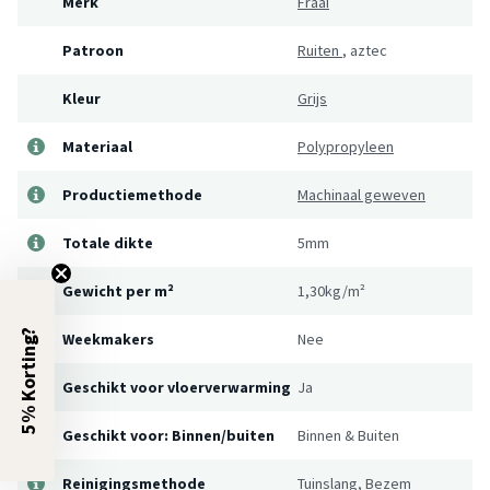
Merk
Fraai
Patroon
Ruiten
,
aztec
Kleur
Grijs
Materiaal
Polypropyleen
Productiemethode
Machinaal geweven
Totale dikte
5mm
Gewicht per m²
1,30kg/m²
5% Korting?
Weekmakers
Nee
Geschikt voor vloerverwarming
Ja
Geschikt voor: Binnen/buiten
Binnen & Buiten
Reinigingsmethode
Tuinslang, Bezem