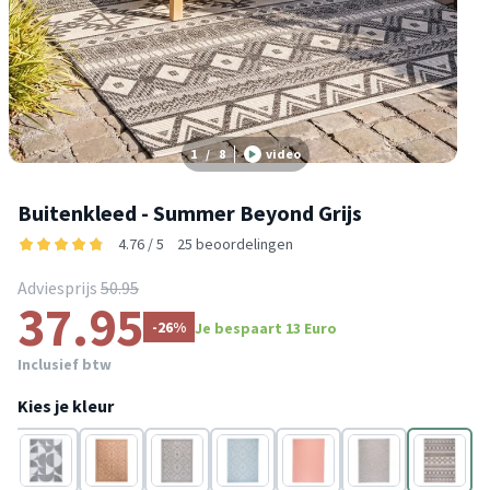
1
/
8
video
Buitenkleed - Summer Beyond Grijs
4.76 / 5
25 beoordelingen
Adviesprijs
50.95
37.95
-26%
Je bespaart 13 Euro
Inclusief btw
Kies je kleur