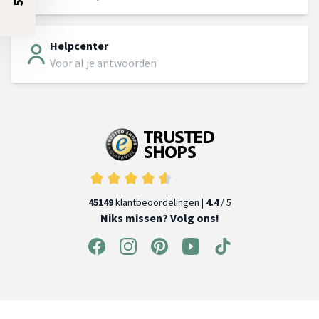
Helpcenter
Voor al je antwoorden
45149
klantbeoordelingen |
4.4
/ 5
Niks missen? Volg ons!