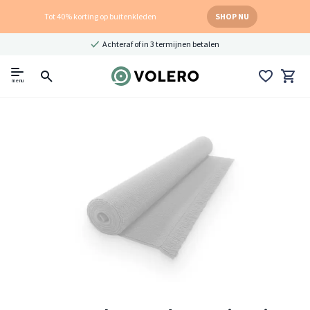
Tot 40% korting op buitenkleden
SHOP NU
Achteraf of in 3 termijnen betalen
menu