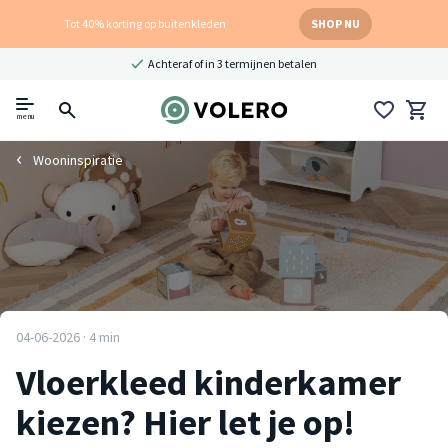
Tot 40% korting op buitenkleden
SHOP NU
Achteraf of in 3 termijnen betalen
menu
Wooninspiratie
04-06-2026 · 4 min
Vloerkleed kinderkamer
kiezen? Hier let je op!