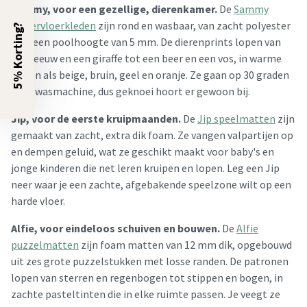
Sammy, voor een gezellige, dierenkamer.
De
Sammy
kindervloerkleden
zijn rond en wasbaar, van zacht polyester
5% Korting?
met een poolhoogte van 5 mm. De dierenprints lopen van
een leeuw en een giraffe tot een beer en een vos, in warme
tinten als beige, bruin, geel en oranje. Ze gaan op 30 graden
in de wasmachine, dus geknoei hoort er gewoon bij.
Jip, voor de eerste kruipmaanden.
De
Jip speelmatten
zijn
gemaakt van zacht, extra dik foam. Ze vangen valpartijen op
en dempen geluid, wat ze geschikt maakt voor baby's en
jonge kinderen die net leren kruipen en lopen. Leg een Jip
neer waar je een zachte, afgebakende speelzone wilt op een
harde vloer.
Alfie, voor eindeloos schuiven en bouwen.
De
Alfie
puzzelmatten
zijn foam matten van 12 mm dik, opgebouwd
uit zes grote puzzelstukken met losse randen. De patronen
lopen van sterren en regenbogen tot stippen en bogen, in
zachte pasteltinten die in elke ruimte passen. Je veegt ze