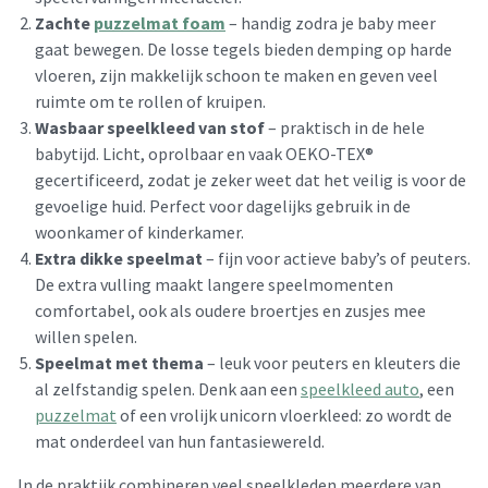
Zachte
puzzelmat foam
– handig zodra je baby meer
gaat bewegen. De losse tegels bieden demping op harde
vloeren, zijn makkelijk schoon te maken en geven veel
ruimte om te rollen of kruipen.
Wasbaar speelkleed van stof
– praktisch in de hele
babytijd. Licht, oprolbaar en vaak OEKO-TEX®
gecertificeerd, zodat je zeker weet dat het veilig is voor de
gevoelige huid. Perfect voor dagelijks gebruik in de
woonkamer of kinderkamer.
Extra dikke speelmat
– fijn voor actieve baby’s of peuters.
De extra vulling maakt langere speelmomenten
comfortabel, ook als oudere broertjes en zusjes mee
willen spelen.
Speelmat met thema
– leuk voor peuters en kleuters die
al zelfstandig spelen. Denk aan een
speelkleed auto
, een
puzzelmat
of een vrolijk unicorn vloerkleed: zo wordt de
mat onderdeel van hun fantasiewereld.
In de praktijk combineren veel speelkleden meerdere van