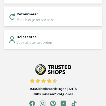
Retourneren
Meld hier je retour aan
Helpcenter
Voor al je antwoorden
45155
klantbeoordelingen |
4.4
/ 5
Niks missen? Volg ons!