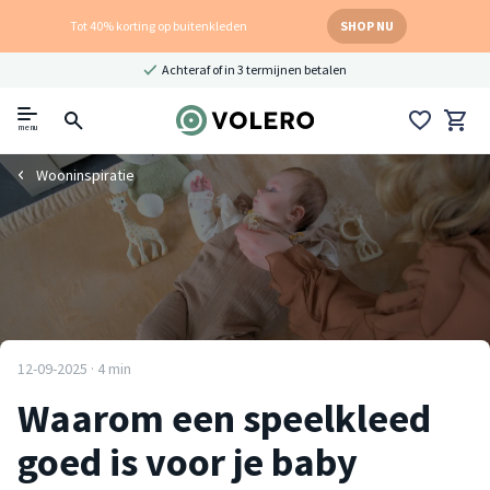
Tot 40% korting op buitenkleden
SHOP NU
Achteraf of in 3 termijnen betalen
menu
Wooninspiratie
12-09-2025 · 4 min
Waarom een speelkleed
goed is voor je baby