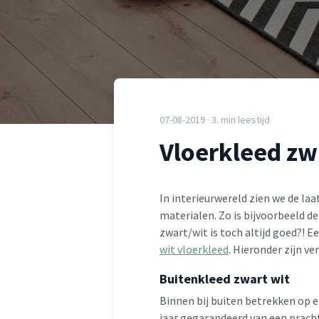
07-08-2019 · 3. min leestijd
Vloerkleed zwa
In interieurwereld zien we de la
materialen. Zo is bijvoorbeeld de
zwart/wit is toch altijd goed?! E
wit vloerkleed
. Hieronder zijn ve
Buitenkleed zwart wit
Binnen bij buiten betrekken op e
jaar gegarandeerd van een pracht