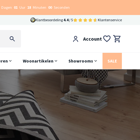
Dagen
01
Uur
17
Minuten
59
Seconden
Klantbeoordeling
4.4
/ 5
Klantenservice
Account
eren
Woonartikelen
Showrooms
SALE