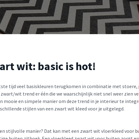
rt wit: basic is hot!
atste tijd veel basiskleuren terugkomen in combinatie met stoere,
 zwart/wit trend er één die we waarschijnlijk niet snel weer zien v
en mooie en simpele manier om deze trend in je interieur te integr
rschillende stijlen van een zwart wit kleed voor je uitgelegd.
en stijlvolle manier? Dat kan met een zwart wit vloerkleed voor b
ige buiten zithoek. Een vloerkleed zwart wit voor buiten zorgt erv