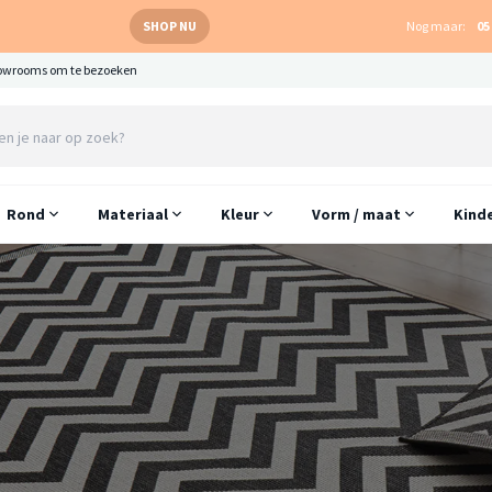
SHOP NU
Nog maar:
05
owrooms om te bezoeken
Rond
Materiaal
Kleur
Vorm / maat
Kind