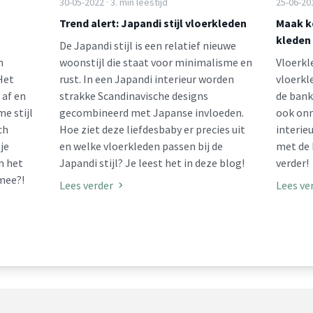
30-05-2022 · 3. min leestijd
25-06-201
Trend alert: Japandi stijl vloerkleden
Maak k
kleden
De Japandi stijl is een relatief nieuwe
n
woonstijl die staat voor minimalisme en
Vloerkl
Het
rust. In een Japandi interieur worden
vloerkl
 af en
strakke Scandinavische designs
de bank
me stijl
gecombineerd met Japanse invloeden.
ook onm
ch
Hoe ziet deze liefdesbaby er precies uit
interie
je
en welke vloerkleden passen bij de
met de 
n het
Japandi stijl? Je leest het in deze blog!
verder!
 mee?!
Lees verder
Lees ve