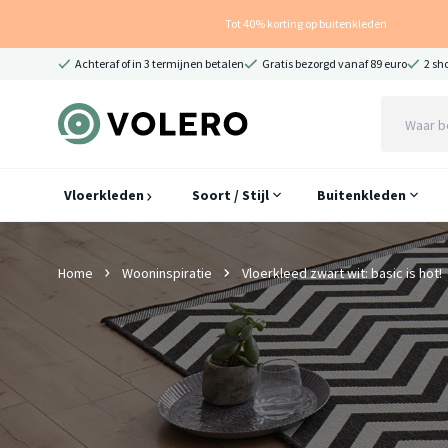
Tot 40% korting op buitenkleden
Achteraf of in 3 termijnen betalen
Gratis bezorgd vanaf 89 euro
2 sh
Vloerkleden
Soort / Stijl
Buitenkleden
Home
Wooninspiratie
Vloerkleed zwart wit: basic is hot!