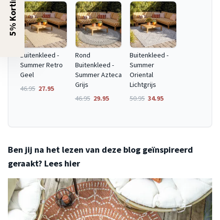
5% Korting?
Buitenkleed -
Rond
Buitenkleed -
Summer Retro
Buitenkleed -
Summer
Geel
Summer Azteca
Oriental
Grijs
Lichtgrijs
46.95
27.95
46.95
29.95
50.95
34.95
Ben jij na het lezen van deze blog geïnspireerd
geraakt? Lees hier