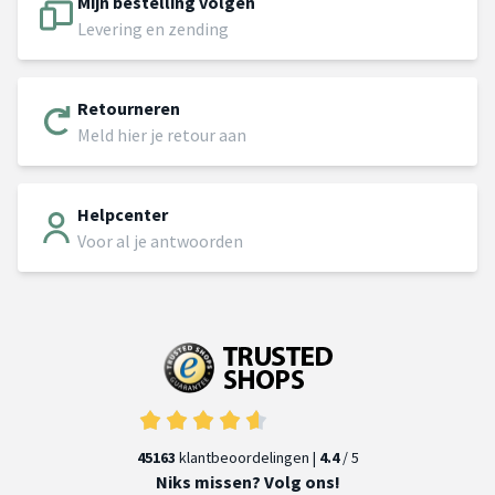
Mijn bestelling volgen
Levering en zending
Retourneren
Meld hier je retour aan
Helpcenter
Voor al je antwoorden
45163
klantbeoordelingen |
4.4
/ 5
Niks missen? Volg ons!