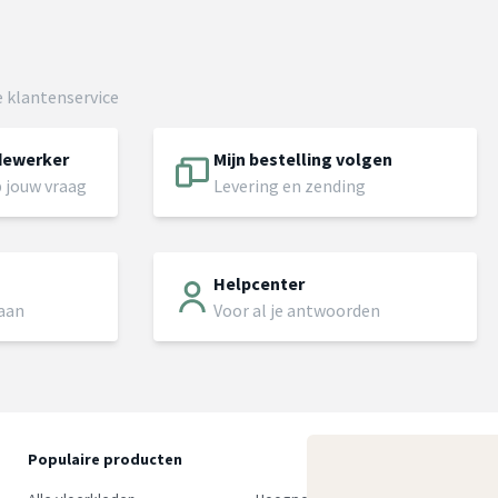
 klantenservice
dewerker
Mijn bestelling volgen
 jouw vraag
Levering en zending
Helpcenter
 aan
Voor al je antwoorden
Populaire producten
O
S