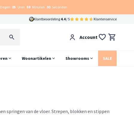
Dagen
05
Uren
59
Minuten
29
Seconden
Klantbeoordeling
4.4
/ 5
Klantenservice
Account
eren
Woonartikelen
Showrooms
SALE
en springen van de vloer. Strepen, blokken en stippen