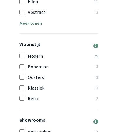
Effen
11
Abstract
3
Meer tonen
Woonstijl
Modern
25
Bohemian
3
Oosters
3
Klassiek
3
Retro
2
Showrooms
Amsterdam
17