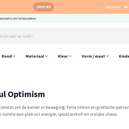
SHOP NU
Nog maar:
04
owrooms om te bezoeken
Rond
Materiaal
Kleur
Vorm / maat
Kind
ul Optimism
timism zet de kamer in beweging. Felle tinten en grafische patron
ruimte een plek vol energie, spontaniteit en vrolijke chaos.