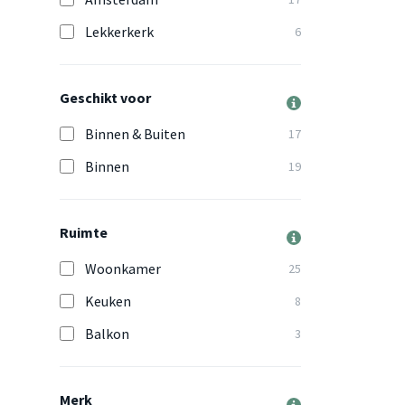
Lekkerkerk
6
Geschikt voor
Binnen & Buiten
17
Binnen
19
Ruimte
Woonkamer
25
Keuken
8
Balkon
3
Merk