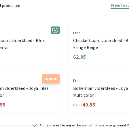
Sfeerfoto
6
producten
Fraai
oard vloerkleed - Blox
Checkerboard vloerkleed - B
erra
Fringe Beige
62.95
OP=OP
Fraai
 vloerkleed - Joya Tiles
Bohemian vloerkleed - Joya
or
Multicolor
.95
49.95
82.95
Achteraf of in 3 termijnen betalen
Gratis bezorgd vanaf 8