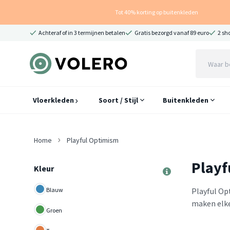
Tot 40% korting op buitenkleden
Achteraf of in 3 termijnen betalen
Gratis bezorgd vanaf 89 euro
2 sh
Vloerkleden
Soort / Stijl
Buitenkleden
Home
Playful Optimism
Playf
Kleur
Blauw
Playful Op
maken elke 
Groen