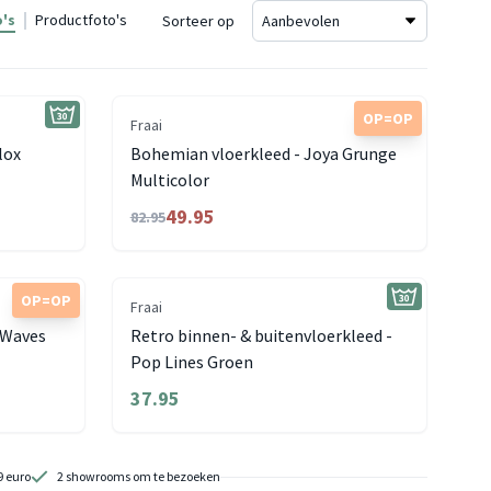
's
Productfoto's
Sorteer op
OP=OP
Fraai
lox
Bohemian vloerkleed - Joya Grunge
Multicolor
49.95
82.95
OP=OP
Fraai
 Waves
Retro binnen- & buitenvloerkleed -
Pop Lines Groen
37.95
9 euro
2 showrooms om te bezoeken