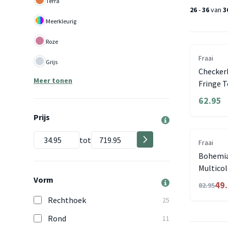
Terra
26
-
36
van
3
Meerkleurig
Roze
Fraai
Grijs
Checkerb
Meer tonen
Fringe T
62.95
Prijs
tot
Fraai
Bohemian
Multicol
Vorm
49
82.95
Rechthoek
25
Rond
11