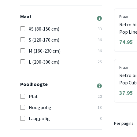
Maat
Fraai
Retro bi
XS (80-150 cm)
33
Pop Line
S (120-170 cm)
36
74.95
M (160-230 cm)
36
L (200-300 cm)
25
Fraai
Retro bi
Pop Cub
Poolhoogte
37.95
Plat
20
Hoogpolig
13
Laagpolig
3
Per pagina