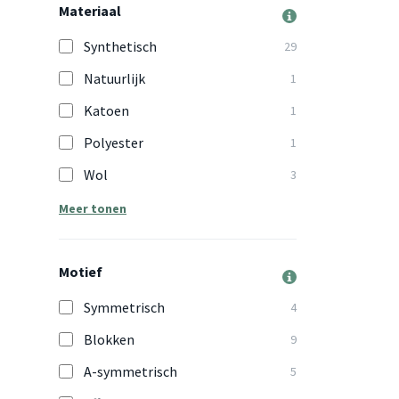
Materiaal
Synthetisch
29
Natuurlijk
1
Katoen
1
Polyester
1
Wol
3
Meer tonen
Motief
Symmetrisch
4
Blokken
9
A-symmetrisch
5