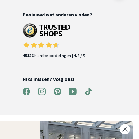
Benieuwd wat anderen vinden?
45126
klantbeoordelingen |
4.4
/ 5
Niks missen? Volg ons!
ntvang 5% korting op je eerste bestelling
chrijf je in voor onze nieuwsbrief en ontvang als eerste nieuwe