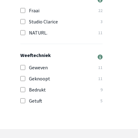
Fraai
22
Studio Clarice
3
NATURL.
11
Weeftechniek
Geweven
11
Geknoopt
11
Bedrukt
9
Getuft
5