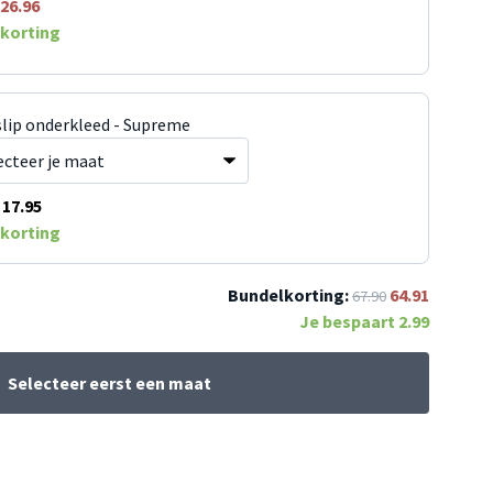
26.96
korting
slip onderkleed - Supreme
17.95
korting
Bundelkorting:
64.91
67.90
Je bespaart
2.99
Selecteer eerst een maat