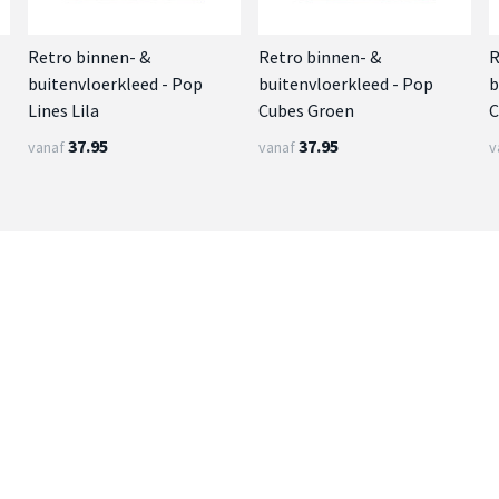
Retro binnen- &
Retro binnen- &
R
buitenvloerkleed - Pop
buitenvloerkleed - Pop
b
Lines Lila
Cubes Groen
C
37.95
37.95
vanaf
vanaf
v