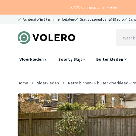
Tot 40% korting op buitenkleden
Achteraf of in 3 termijnen betalen
Gratis bezorgd vanaf 89 euro
2 sh
Vloerkleden
Soort / Stijl
Buitenkleden
Home
Vloerkleden
Retro binnen- & buitenvloerkleed - P