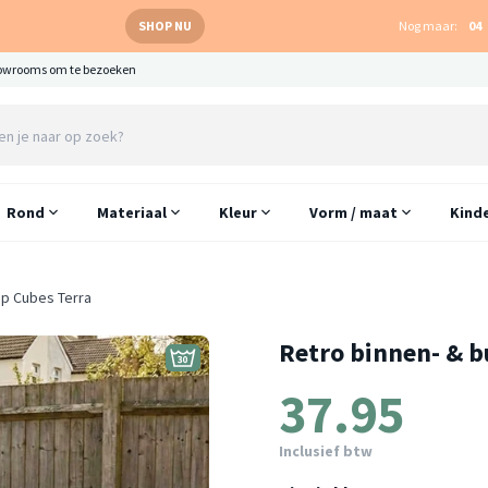
SHOP NU
Nog maar:
04
owrooms om te bezoeken
Rond
Materiaal
Kleur
Vorm / maat
Kind
op Cubes Terra
Retro binnen- & b
37.95
Inclusief btw