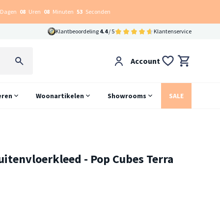
Dagen
08
Uren
08
Minuten
52
Seconden
Klantbeoordeling
4.4
/ 5
Klantenservice
Account
eren
Woonartikelen
Showrooms
SALE
uitenvloerkleed - Pop Cubes Terra