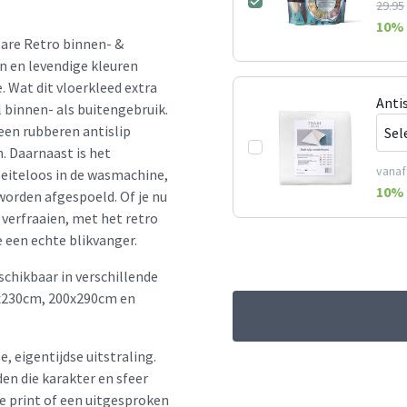
29.95
10
% 
bare Retro binnen- &
n en levendige kleuren
e. Wat dit vloerkleed extra
Anti
l binnen- als buitengebruik.
en rubberen antislip
 Daarnaast is het
vanaf
oeiteloos in de wasmachine,
10
% 
worden afgespoeld. Of je nu
 verfraaien, met het retro
 een echte blikvanger.
schikbaar in verschillende
x230cm, 200x290cm en
e, eigentijdse uitstraling.
en die karakter en sfeer
le print of een uitgesproken