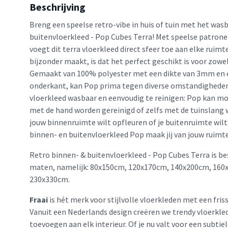
Beschrijving
Breng een speelse retro-vibe in huis of tuin met het was
buitenvloerkleed - Pop Cubes Terra! Met speelse patrone
voegt dit terra vloerkleed direct sfeer toe aan elke ruimt
bijzonder maakt, is dat het perfect geschikt is voor zowe
Gemaakt van 100% polyester met een dikte van 3mm en e
onderkant, kan Pop prima tegen diverse omstandigheden.
vloerkleed wasbaar en eenvoudig te reinigen: Pop kan m
met de hand worden gereinigd of zelfs met de tuinslang 
jouw binnenruimte wilt opfleuren of je buitenruimte wilt
binnen- en buitenvloerkleed Pop maak jij van jouw ruimte
Retro binnen- & buitenvloerkleed - Pop Cubes Terra is be
maten, namelijk: 80x150cm, 120x170cm, 140x200cm, 160
230x330cm.
Fraai
is hét merk voor stijlvolle vloerkleden met een friss
Vanuit een Nederlands design creëren we trendy vloerkled
toevoegen aan elk interieur. Of je nu valt voor een subtie