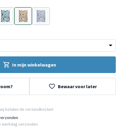
Groen
Terracotta
Paars
In mijn winkelwagen
wroom?
Bewaar voor later
wij betalen de verzendkosten!
 verzonden
e werkdag verzonden