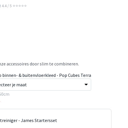
t 4.4 / 5 ⭐⭐⭐⭐⭐
ze accessoires door slim te combineren.
o binnen- & buitenvloerkleed - Pop Cubes Terra
50cm
5
jtreiniger - James Startersset