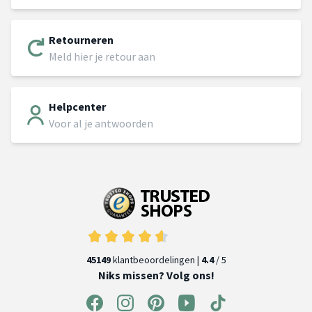
Retourneren
Meld hier je retour aan
Helpcenter
Voor al je antwoorden
45149
klantbeoordelingen |
4.4
/ 5
Niks missen? Volg ons!