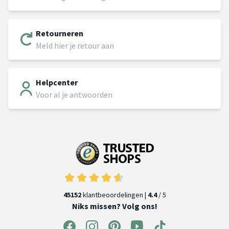
Retourneren
Meld hier je retour aan
Helpcenter
Voor al je antwoorden
45152
klantbeoordelingen |
4.4
/ 5
Niks missen? Volg ons!