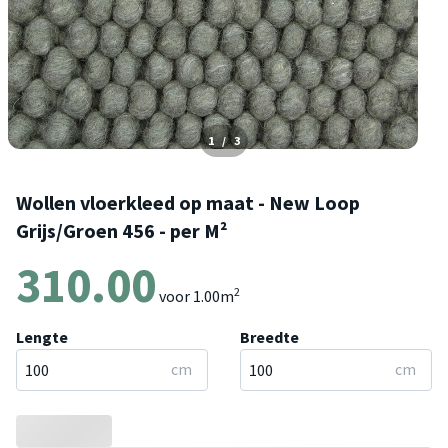
1
/
3
Wollen vloerkleed op maat - New Loop
Grijs/Groen 456 - per M²
310.00
2
voor
1.00
m
Lengte
Breedte
cm
cm