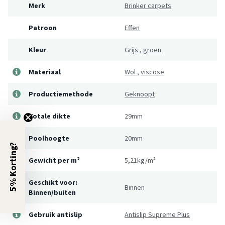
Merk
Brinker carpets
Patroon
Effen
Kleur
Grijs
,
groen
Materiaal
Wol
,
viscose
Productiemethode
Geknoopt
Totale dikte
29mm
Poolhoogte
20mm
5% Korting?
Gewicht per m²
5,21kg/m²
Geschikt voor:
Binnen
Binnen/buiten
Gebruik antislip
Antislip Supreme Plus