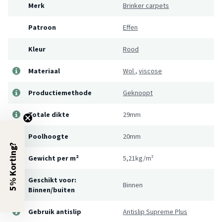
Merk
Brinker carpets
Patroon
Effen
Kleur
Rood
Materiaal
Wol
,
viscose
Productiemethode
Geknoopt
Totale dikte
29mm
Poolhoogte
20mm
5% Korting?
Gewicht per m²
5,21kg/m²
Geschikt voor:
Binnen
Binnen/buiten
Gebruik antislip
Antislip Supreme Plus