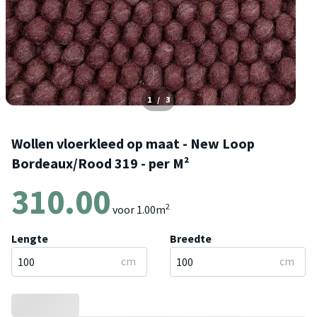
1
/
3
Wollen vloerkleed op maat - New Loop
Bordeaux/Rood 319 - per M²
310.00
2
voor
1.00
m
Lengte
Breedte
cm
cm