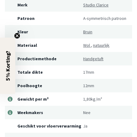
Merk
Studio Clarice
Patroon
A-symmetrisch patroon
Kleur
Bruin
Materiaal
Wol
,
natuurlijk
5% Korting?
Productiemethode
Handgetuft
Totale dikte
17mm
Poolhoogte
12mm
Gewicht per m²
1,80kg/m²
Weekmakers
Nee
Geschikt voor vloerverwarming
Ja