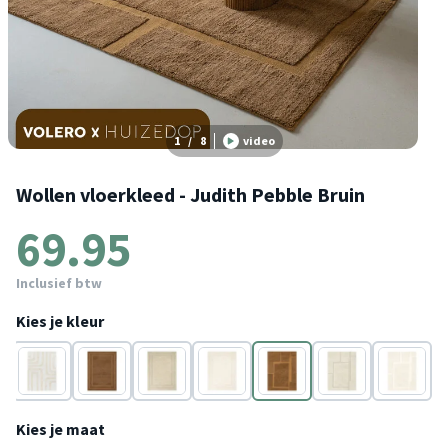
1
/
8
video
Wollen vloerkleed - Judith Pebble Bruin
69.95
Inclusief btw
Kies je kleur
e
Crème
Bruin
Greige
Crème
Bruin
Greige
Crème
Kies je maat