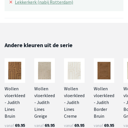
×
Lekkerkerk (nabij Rotterdam)
Andere kleuren uit de serie
Wollen
Wollen
Wollen
Wollen
W
vloerkleed
vloerkleed
vloerkleed
vloerkleed
vl
- Judith
- Judith
- Judith
- Judith
- 
Lines
Lines
Lines
Border
Bo
Bruin
Greige
Creme
Bruin
Gr
69.95
69.95
69.95
69.95
vanaf
vanaf
vanaf
vanaf
va