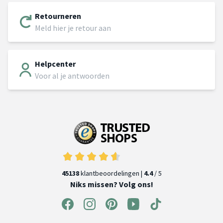
Retourneren
Meld hier je retour aan
Helpcenter
Voor al je antwoorden
45138
klantbeoordelingen |
4.4
/ 5
Niks missen? Volg ons!