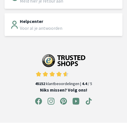
Meld hier je retour aan
Helpcenter
Voor al je antwoorden
45152
klantbeoordelingen |
4.4
/ 5
Niks missen? Volg ons!