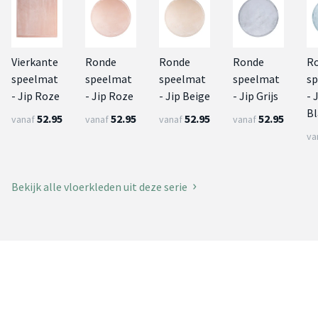
Vierkante
Ronde
Ronde
Ronde
R
speelmat
speelmat
speelmat
speelmat
s
- Jip Roze
- Jip Roze
- Jip Beige
- Jip Grijs
- 
B
52.95
52.95
52.95
52.95
vanaf
vanaf
vanaf
vanaf
va
Bekijk alle vloerkleden uit deze serie