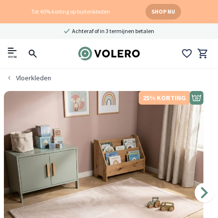
Tot 40% korting op buitenkleden
SHOP NU
Achteraf of in 3 termijnen betalen
menu
Vloerkleden
25% KORTING