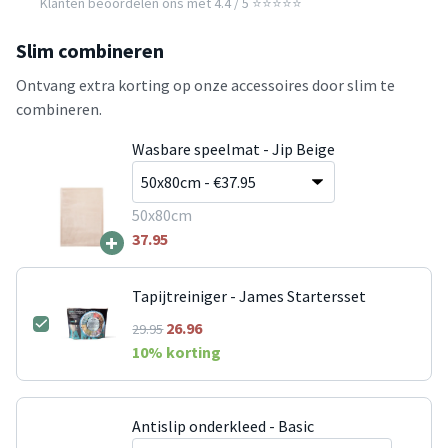
Klanten beoordelen ons met 4.4 / 5 ⭐⭐⭐⭐⭐
Slim combineren
Ontvang extra korting op onze accessoires door slim te
combineren.
Wasbare speelmat - Jip Beige
50x80cm
+
37.95
Tapijtreiniger - James Startersset
26.96
29.95
10
% korting
Antislip onderkleed - Basic