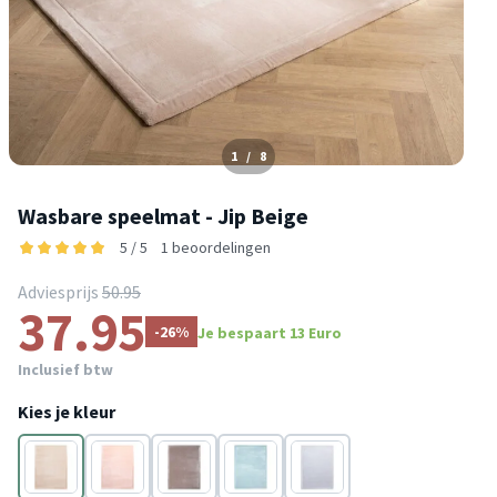
1
/
8
Wasbare speelmat - Jip Beige
5 / 5
1 beoordelingen
Adviesprijs
50.95
37.95
-26%
Je bespaart 13 Euro
Inclusief btw
Kies je kleur