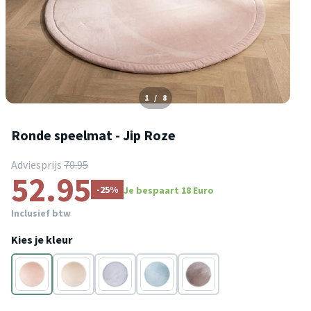
1
/
8
Ronde speelmat - Jip Roze
Adviesprijs
70.95
52.95
-25%
Je bespaart 18 Euro
Inclusief btw
Kies je kleur
Roze
Beige
Grijs
Blauw
Taupe