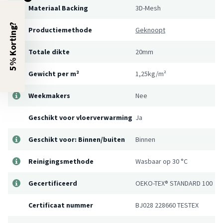
Materiaal Backing
3D-Mesh
5% Korting?
Productiemethode
Geknoopt
Totale dikte
20mm
Gewicht per m²
1,25kg/m²
Weekmakers
Nee
Geschikt voor vloerverwarming
Ja
Geschikt voor: Binnen/buiten
Binnen
Reinigingsmethode
Wasbaar op 30 °C
Gecertificeerd
OEKO-TEX® STANDARD 100
Certificaat nummer
BJ028 228660 TESTEX