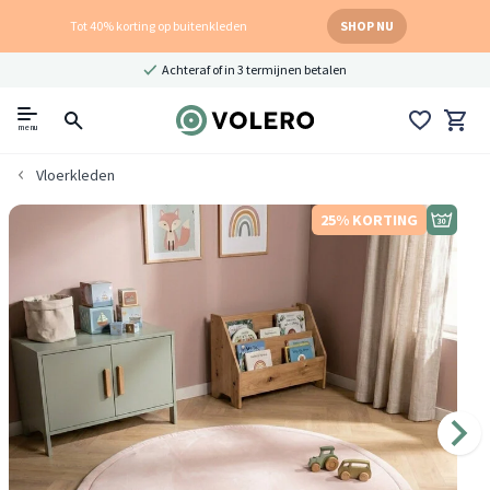
Tot 40% korting op buitenkleden
SHOP NU
Achteraf of in 3 termijnen betalen
menu
Vloerkleden
25% KORTING