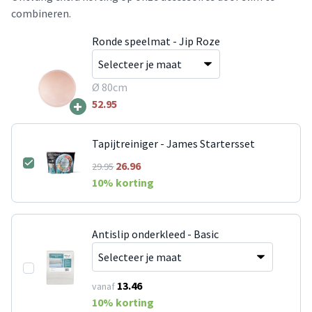
combineren.
Ronde speelmat - Jip Roze
Ø 80cm
+
52.95
Tapijtreiniger - James Startersset
26.96
29.95
10
% korting
Antislip onderkleed - Basic
13.46
vanaf
10
% korting