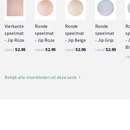
Vierkante
Ronde
Ronde
Ronde
R
speelmat
speelmat
speelmat
speelmat
s
- Jip Roze
- Jip Roze
- Jip Beige
- Jip Grijs
- 
B
52.95
52.95
52.95
52.95
vanaf
vanaf
vanaf
vanaf
va
Bekijk alle vloerkleden uit deze serie