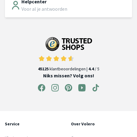
Helpcenter
Voor al je antwoorden
45125
klantbeoordelingen |
4.4
/ 5
Niks missen? Volg ons!
Service
Over Volero