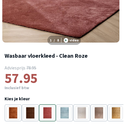
1
/
8
video
Wasbaar vloerkleed - Clean Roze
Adviesprijs
78.95
57.95
Inclusief btw
Kies je kleur
Bruin
Bruin
Roze
Blauw
Crème
Bruin
Goud