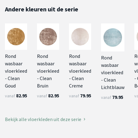
Andere kleuren uit de serie
Rond
Rond
Rond
R
Rond
wasbaar
wasbaar
wasbaar
w
wasbaar
vloerkleed
vloerkleed
vloerkleed
v
vloerkleed
- Clean
- Clean
- Clean
-
- Clean
Goud
Bruin
Creme
B
Lichtblauw
82.95
82.95
79.95
vanaf
vanaf
vanaf
v
79.95
vanaf
Bekijk alle vloerkleden uit deze serie