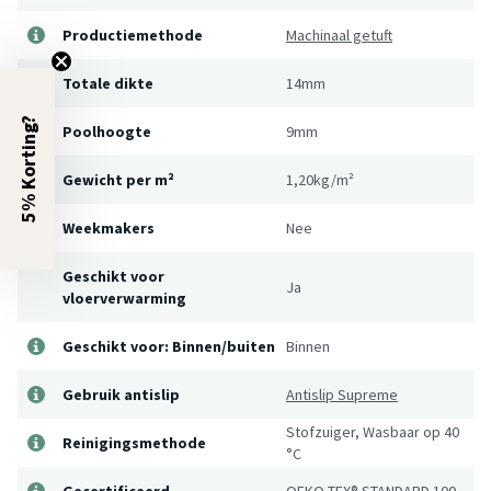
Productiemethode
Machinaal getuft
Totale dikte
14mm
5% Korting?
Poolhoogte
9mm
Gewicht per m²
1,20kg/m²
Weekmakers
Nee
Geschikt voor
Ja
vloerverwarming
Geschikt voor: Binnen/buiten
Binnen
Gebruik antislip
Antislip Supreme
Stofzuiger, Wasbaar op 40
Reinigingsmethode
°C
Gecertificeerd
OEKO-TEX® STANDARD 100