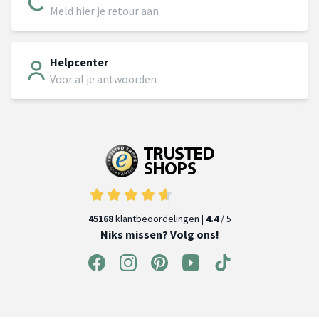
Meld hier je retour aan
Helpcenter
Voor al je antwoorden
45168
klantbeoordelingen |
4.4
/ 5
Niks missen? Volg ons!