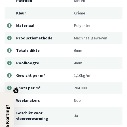
Patroon
Dieren
Kleur
Crème
Materiaal
Polyester
Productiemethode
Machinaal geweven
Totale dikte
6mm
Poolhoogte
4mm
Gewicht per m²
1,10kg/m²
Shots per m²
204.800
Weekmakers
Nee
5% Korting?
Geschikt voor
Ja
vloerverwarming