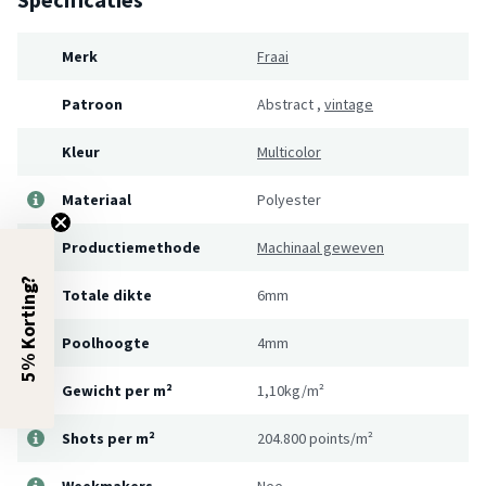
Merk
Fraai
Patroon
Abstract
,
vintage
Kleur
Multicolor
Materiaal
Polyester
Productiemethode
Machinaal geweven
5% Korting?
Totale dikte
6mm
Poolhoogte
4mm
Gewicht per m²
1,10kg/m²
Shots per m²
204.800 points/m²
Weekmakers
Nee