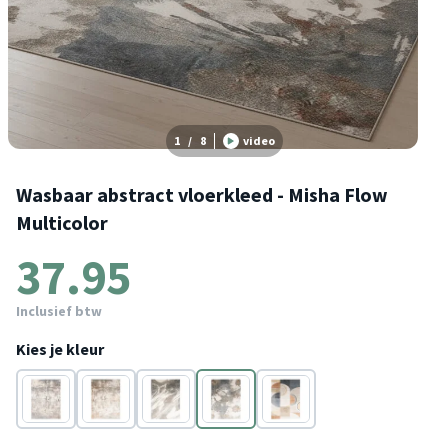
1
/
8
video
Wasbaar abstract vloerkleed - Misha Flow
Multicolor
37.95
Inclusief btw
Kies je kleur
Grijs
Bruin
Grijs
Multicolor
Multicolor