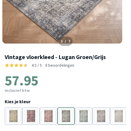
1
/
7
Vintage vloerkleed - Lugan Groen/Grijs
4.5 / 5
8 beoordelingen
57.95
Inclusief btw
Kies je kleur
Geel
Rood
Rood
Grijs
Blauw
Blauw
Bruin