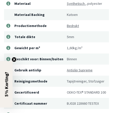
Materiaal
Synthetisch
,
polyester
Materiaal Backing
Katoen
Productiemethode
Bedrukt
Totale dikte
5mm
Gewicht per m²
1,60kg/m²
Geschikt voor: Binnen/buiten
Binnen
Gebruik antislip
Antislip Supreme
5% Korting?
Reinigingsmethode
Tapijtreiniger, Stofzuiger
Gecertificeerd
OEKO-TEX® STANDARD 100
Certificaat nummer
BJ028 228660 TESTEX