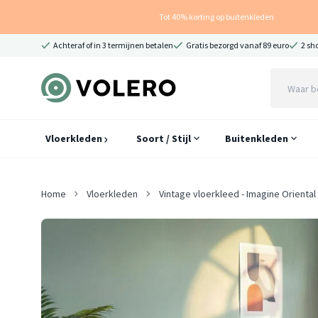
Tot 40% korting op buitenkleden
Achteraf of in 3 termijnen betalen
Gratis bezorgd vanaf 89 euro
2 sh
Vloerkleden
Soort / Stijl
Buitenkleden
Home
Vloerkleden
Vintage vloerkleed - Imagine Orienta