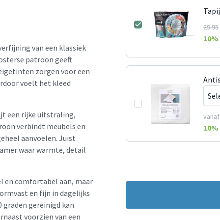
Tapi
29.95
10
% 
erfijning van een klassiek
 oosterse patroon geeft
 beigetinten zorgen voor een
Anti
ardoor voelt het kleed
t een rijke uitstraling,
vanaf
atroon verbindt meubels en
10
% 
geheel aanvoelen. Juist
kamer waar warmte, detail
el en comfortabel aan, maar
vormvast en fijn in dagelijks
0 graden gereinigd kan
arnaast voorzien van een