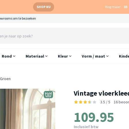
SHOP NU
Nog maar:
03
owrooms om te bezoeken
Rond
Materiaal
Kleur
Vorm / maat
Kind
l Groen
Vintage vloerklee
3.5 / 5
16 beoor
109.95
Inclusief btw