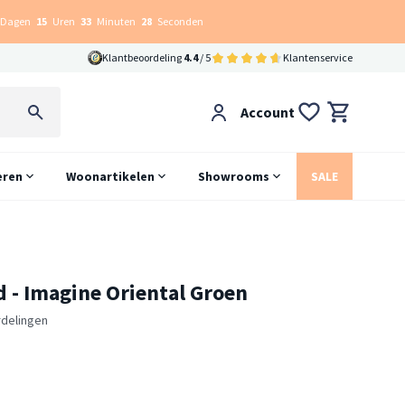
Dagen
15
Uren
33
Minuten
27
Seconden
Klantbeoordeling
4.4
/ 5
Klantenservice
Account
eren
Woonartikelen
Showrooms
SALE
d - Imagine Oriental Groen
delingen