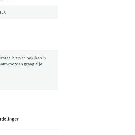
TEX
urstaal hiervan bekijken in
antwoorden graag al je
rdelingen