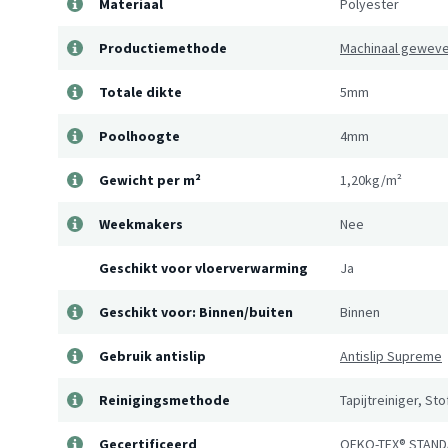
Materiaal
Polyester
Productiemethode
Machinaal gewev
Totale dikte
5mm
Poolhoogte
4mm
Gewicht per m²
1,20kg/m²
Weekmakers
Nee
Geschikt voor vloerverwarming
Ja
Geschikt voor: Binnen/buiten
Binnen
Gebruik antislip
Antislip Supreme
Reinigingsmethode
Tapijtreiniger, St
Gecertificeerd
OEKO-TEX® STAND