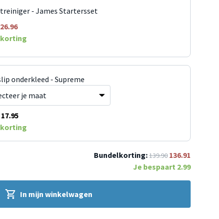
jtreiniger - James Startersset
26.96
korting
slip onderkleed - Supreme
17.95
korting
Bundelkorting:
136.91
139.90
Je bespaart
2.99
In mijn winkelwagen