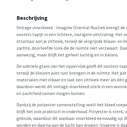
Beschrijving
Vintage vloerkleed - Imagine Oriental Rustiek brengt de v
oosters tapijt in een lichtere, rustigere uitstraling. Het
structuur aan je zithoek, terwijl de vergrijsde blauw- en
zachte, doorleefde look die de ruimte niet verzwaart. Da
aanwezig, maar blijft het geheel luchtig en in balans.
De subtiele glans van het oppervlak geeft dit oosters tapij
terwijl de kleuren juist rust brengen in de ruimte. Het p
materialen met elkaar en laat een zithoek meer als één 
daardoor werkt dit vintage vloerkleed sterk in een woon
en zachtheid samen mogen komen.
Dankzij de polyester samenstelling voelt het kleed soep
blijft het ook praktisch in onderhoud. Polyester is sterk, 
gebruik, waardoor dit wasbaar vloerkleed eenvoudig op 3
worden en daarna aan de lucht kan drogen. Imagine is da