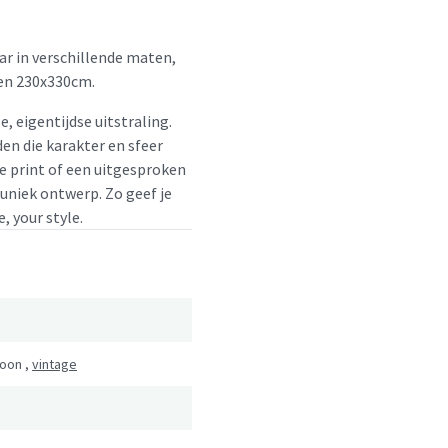
ar in verschillende maten,
en 230x330cm.
e, eigentijdse uitstraling.
en die karakter en sfeer
le print of een uitgesproken
 uniek ontwerp. Zo geef je
, your style.
roon
,
vintage