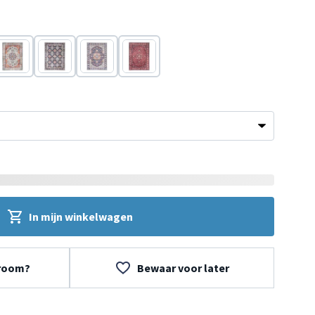
Groen
Blauw
Blauw
Rood
In mijn winkelwagen
wroom?
Bewaar voor later