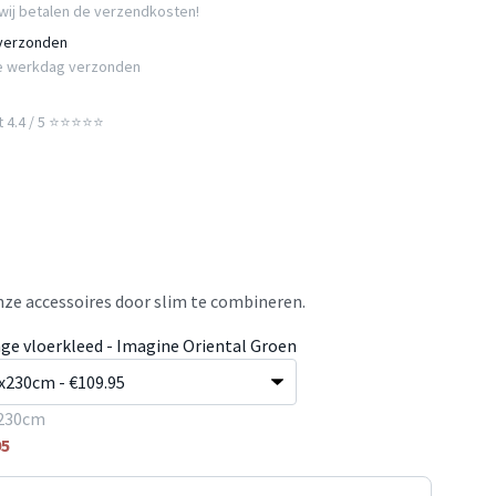
wij betalen de verzendkosten!
 verzonden
e werkdag verzonden
t 4.4 / 5 ⭐⭐⭐⭐⭐
ze accessoires door slim te combineren.
age vloerkleed - Imagine Oriental Groen
230cm
95