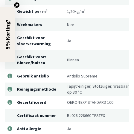
Gewicht per m²
1,20kg/m²
5% Korting?
Weekmakers
Nee
Geschikt voor
Ja
vloerverwarming
Geschikt voor:
Binnen
Binnen/buiten
Gebruik antislip
Antislip Supreme
Tapijtreiniger, Stofzuiger, Wasbaar
Reinigingsmethode
op 30 °C
Gecertificeerd
OEKO-TEX® STANDARD 100
Certificaat nummer
BJ028 228660 TESTEX
Anti allergie
Ja