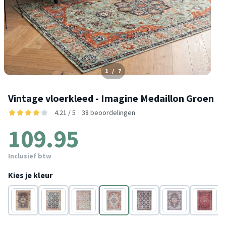
1
/
7
Vintage vloerkleed - Imagine Medaillon Groen
4.21 / 5
38 beoordelingen
109.95
Inclusief btw
Kies je kleur
Multicolor
Multicolor
Groen
Groen
Blauw
Blauw
Rood