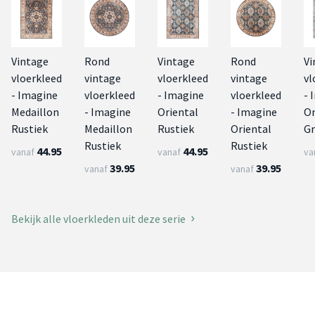
Vintage
Rond
Vintage
Rond
Vi
vloerkleed
vintage
vloerkleed
vintage
vl
- Imagine
vloerkleed
- Imagine
vloerkleed
- 
Medaillon
- Imagine
Oriental
- Imagine
Or
Rustiek
Medaillon
Rustiek
Oriental
G
Rustiek
Rustiek
44.95
44.95
vanaf
vanaf
va
39.95
39.95
vanaf
vanaf
Bekijk alle vloerkleden uit deze serie