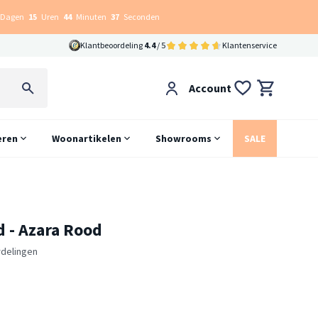
Dagen
15
Uren
44
Minuten
36
Seconden
Klantbeoordeling
4.4
/ 5
Klantenservice
Account
eren
Woonartikelen
Showrooms
SALE
d - Azara Rood
delingen