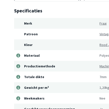
Specificaties
Merk
Fraai
Patroon
Vintag
Kleur
Rood
Materiaal
Polye
Productiemethode
Machi
Totale dikte
7mm
Gewicht per m²
1,20k
Weekmakers
Nee