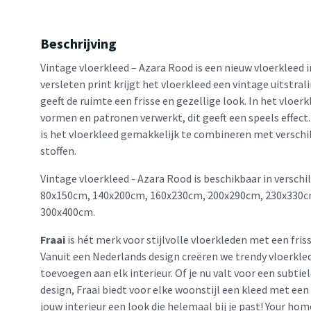
Beschrijving
Vintage vloerkleed – Azara Rood is een nieuw vloerkleed in
versleten print krijgt het vloerkleed een vintage uitstrali
geeft de ruimte een frisse en gezellige look. In het vloerk
vormen en patronen verwerkt, dit geeft een speels effect.
is het vloerkleed gemakkelijk te combineren met verschi
stoffen.
Vintage vloerkleed - Azara Rood is beschikbaar in verschi
80x150cm, 140x200cm, 160x230cm, 200x290cm, 230x330c
300x400cm.
Fraai
is hét merk voor stijlvolle vloerkleden met een friss
Vanuit een Nederlands design creëren we trendy vloerkled
toevoegen aan elk interieur. Of je nu valt voor een subtie
design, Fraai biedt voor elke woonstijl een kleed met een
jouw interieur een look die helemaal bij je past! Your home