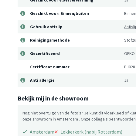
Geschikt voor vloerverwarming
Ja
Geschikt voor: Binnen/buiten
Binne
Gebruik antislip
Antisl
Reinigingsmethode
Stofzu
Gecertificeerd
OEKO-
Certificaat nummer
BJ028
Anti allergie
Ja
Bekijk mij in de showroom
Nog niet overtuigd van de foto’s? Je kunt dit vloerkleed of kle
onze showroom in Amsterdam . Onze collega's beantwoorden g
×
Amsterdam
Lekkerkerk (nabij Rotterdam)