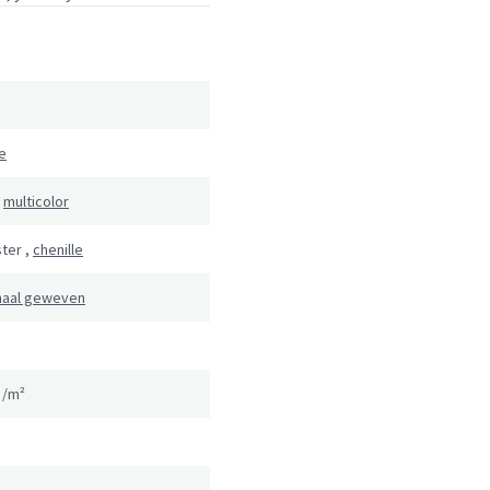
e
,
multicolor
ster
,
chenille
naal geweven
g/m²