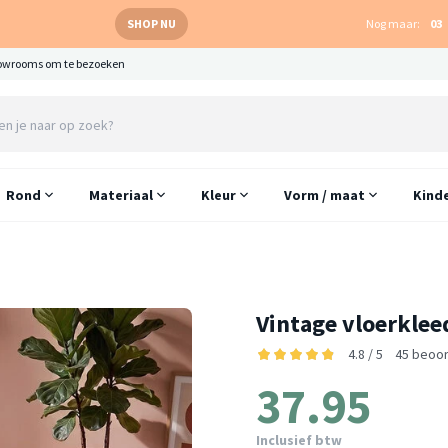
SHOP NU
Nog maar:
03
owrooms om te bezoeken
Rond
Materiaal
Kleur
Vorm / maat
Kind
Vintage vloerklee
4.8 / 5
45 beoor
37.95
Inclusief btw