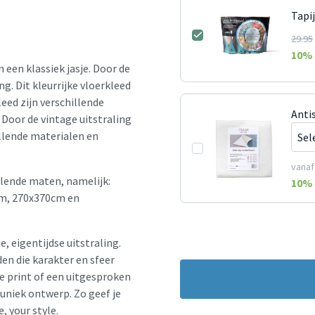
Tapi
29.95
10
% 
 een klassiek jasje. Door de
ng. Dit kleurrijke vloerkleed
leed zijn verschillende
Anti
 Door de vintage uitstraling
llende materialen en
vanaf
llende maten, namelijk:
10
% 
m, 270x370cm en
e, eigentijdse uitstraling.
en die karakter en sfeer
le print of een uitgesproken
 uniek ontwerp. Zo geef je
, your style.