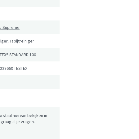
n
ip Supreme
iger, Tapijtreiniger
TEX® STANDARD 100
 228660 TESTEX
urstaal hiervan bekijken in
raag al je vragen.