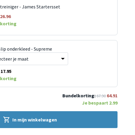
jtreiniger - James Startersset
26.96
korting
slip onderkleed - Supreme
17.95
korting
Bundelkorting:
64.91
67.90
Je bespaart
2.99
In mijn winkelwagen