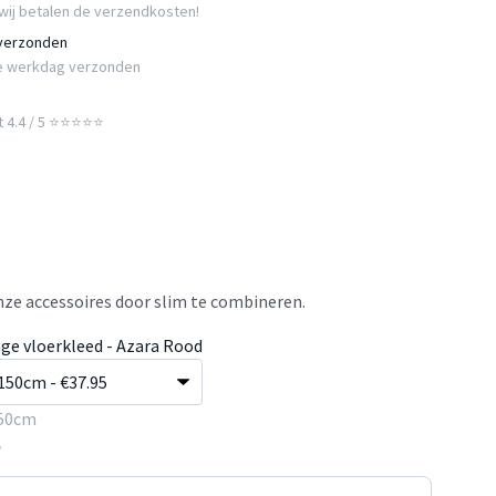
wij betalen de verzendkosten!
 verzonden
e werkdag verzonden
t 4.4 / 5 ⭐⭐⭐⭐⭐
ze accessoires door slim te combineren.
age vloerkleed - Azara Rood
50cm
5