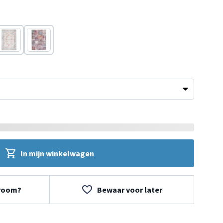
Blauw
Rood
In mijn winkelwagen
wroom?
Bewaar voor later