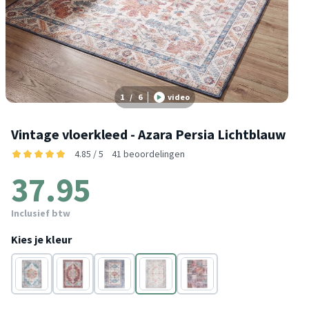
1
/
6
video
Vintage vloerkleed - Azara Persia Lichtblauw
4.85 / 5
41 beoordelingen
37.95
Inclusief btw
Kies je kleur
Blauw
Rood
Blauw
Blauw
Rood