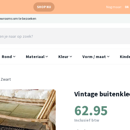
SHOP NU
Nog maar:
04
owrooms om te bezoeken
Rond
Materiaal
Kleur
Vorm / maat
Kind
 Zwart
Vintage buitenkle
62.95
Inclusief btw