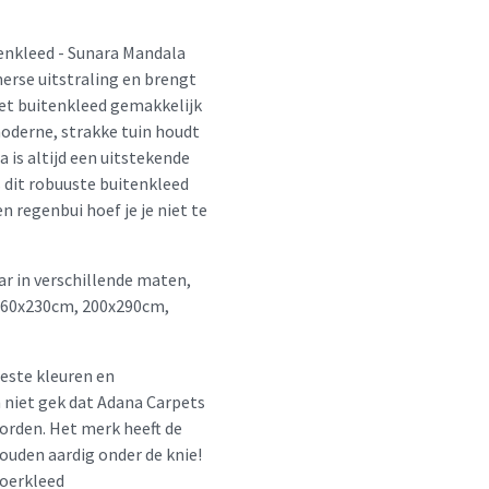
tenkleed - Sunara Mandala
merse uitstraling en brengt
 het buitenkleed gemakkelijk
moderne, strakke tuin houdt
 is altijd een uitstekende
 dit robuuste buitenkleed
 regenbui hoef je je niet te
ar in verschillende maten,
160x230cm, 200x290cm,
beste kleuren en
m niet gek dat Adana Carpets
orden. Het merk heeft de
houden aardig onder de knie!
loerkleed