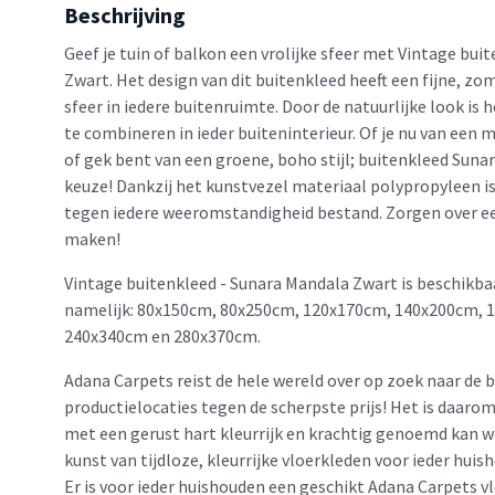
Beschrijving
Geef je tuin of balkon een vrolijke sfeer met Vintage bui
Zwart. Het design van dit buitenkleed heeft een fijne, zo
sfeer in iedere buitenruimte. Door de natuurlijke look is
te combineren in ieder buiteninterieur. Of je nu van een 
of gek bent van een groene, boho stijl; buitenkleed Sunara
keuze! Dankzij het kunstvezel materiaal polypropyleen is
tegen iedere weeromstandigheid bestand. Zorgen over een
maken!
Vintage buitenkleed - Sunara Mandala Zwart is beschikba
namelijk: 80x150cm, 80x250cm, 120x170cm, 140x200cm, 
240x340cm en 280x370cm.
Adana Carpets reist de hele wereld over op zoek naar de 
productielocaties tegen de scherpste prijs! Het is daaro
met een gerust hart kleurrijk en krachtig genoemd kan w
kunst van tijdloze, kleurrijke vloerkleden voor ieder huis
Er is voor ieder huishouden een geschikt Adana Carpets v