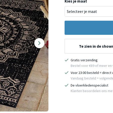
Kies je maat
Te zien in de sho
Gratis verzending
Bestel voor €89 of meer en 
Voor 23:00 besteld = direct
Vandaag besteld = volgend
De vloerkledenspecialist
Klanten beoordelen ons me