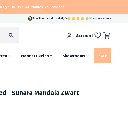
Dagen
15
Uren
33
Minuten
26
Seconden
Klantbeoordeling
4.4
/ 5
Klantenservice
Account
eren
Woonartikelen
Showrooms
SALE
ed - Sunara Mandala Zwart