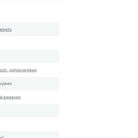
arpets
isch
,
polypropyleen
pyleen
al geweven
m²