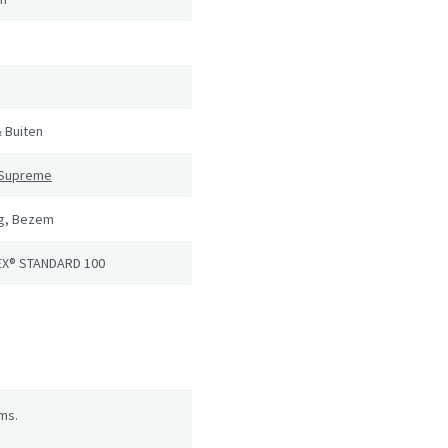
 Buiten
p Supreme
ng, Bezem
X® STANDARD 100
ms.