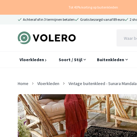
Tot 40% korting op buitenkleden
Achteraf of in 3 termijnen betalen
Gratis bezorgd vanaf 89 euro
2 sh
Vloerkleden
Soort / Stijl
Buitenkleden
Home
Vloerkleden
Vintage buitenkleed - Sunara Mandala