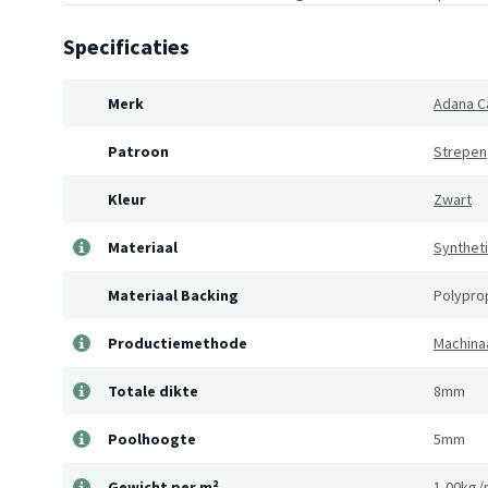
Specificaties
Merk
Adana C
Patroon
Strepen
Kleur
Zwart
Materiaal
Synthet
Materiaal Backing
Polypro
Productiemethode
Machina
Totale dikte
8mm
Poolhoogte
5mm
Gewicht per m²
1,00kg/