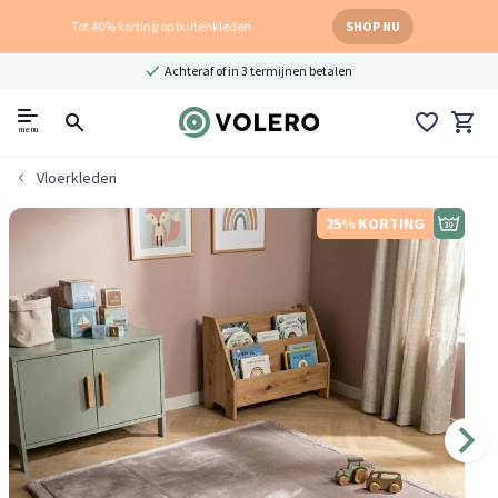
Tot 40% korting op buitenkleden
SHOP NU
Achteraf of in 3 termijnen betalen
menu
Vloerkleden
25% KORTING