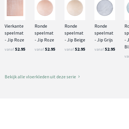
Vierkante
Ronde
Ronde
Ronde
R
speelmat
speelmat
speelmat
speelmat
s
- Jip Roze
- Jip Roze
- Jip Beige
- Jip Grijs
- 
B
52.95
52.95
52.95
52.95
vanaf
vanaf
vanaf
vanaf
va
Bekijk alle vloerkleden uit deze serie