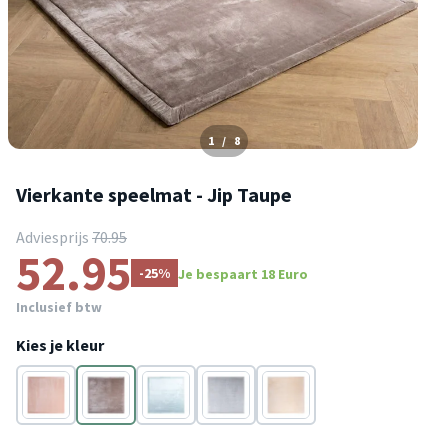
1
/
8
Vierkante speelmat - Jip Taupe
Adviesprijs
70.95
52.95
-25%
Je bespaart 18 Euro
Inclusief btw
Kies je kleur
Roze
Taupe
Blauw
Grijs
Beige