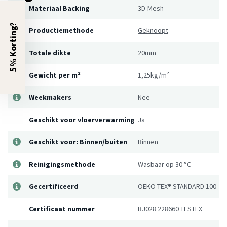
Materiaal Backing
3D-Mesh
5% Korting?
Productiemethode
Geknoopt
Totale dikte
20mm
Gewicht per m²
1,25kg/m²
Weekmakers
Nee
Geschikt voor vloerverwarming
Ja
Geschikt voor: Binnen/buiten
Binnen
Reinigingsmethode
Wasbaar op 30 °C
Gecertificeerd
OEKO-TEX® STANDARD 100
Certificaat nummer
BJ028 228660 TESTEX