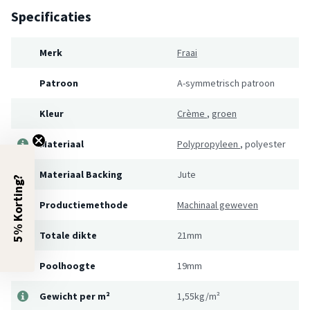
Specificaties
Merk
Fraai
Patroon
A-symmetrisch patroon
Kleur
Crème
,
groen
Materiaal
Polypropyleen
,
polyester
Materiaal Backing
Jute
5% Korting?
Productiemethode
Machinaal geweven
Totale dikte
21mm
Poolhoogte
19mm
Gewicht per m²
1,55kg/m²