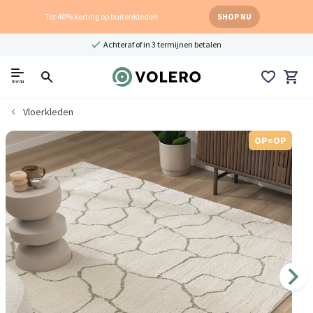
Tot 40% korting op buitenkleden
SHOP NU
Achteraf of in 3 termijnen betalen
menu
Vloerkleden
OP=OP