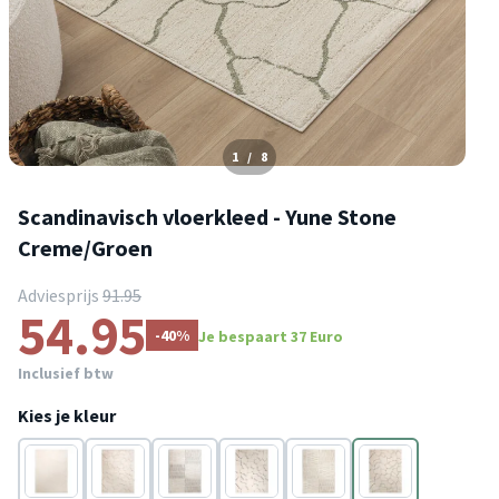
1
/
8
Scandinavisch vloerkleed - Yune Stone
Creme/Groen
Adviesprijs
91.95
54.95
-40%
Je bespaart 37 Euro
Inclusief btw
Kies je kleur