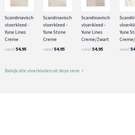
Scandinavisch
Scandinavisch
Scandinavisch
Scandi
vloerkleed -
vloerkleed -
vloerkleed -
vloerkl
Yune Lines
Yune Stone
Yune Lines
Yune S
Creme
Creme
Creme/Zwart
Creme/
54.95
54.95
54.95
54
vanaf
vanaf
vanaf
vanaf
Bekijk alle vloerkleden uit deze serie