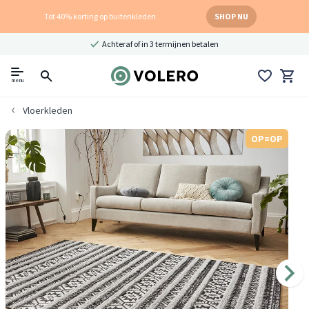
Tot 40% korting op buitenkleden
SHOP NU
Achteraf of in 3 termijnen betalen
menu
Vloerkleden
OP=OP