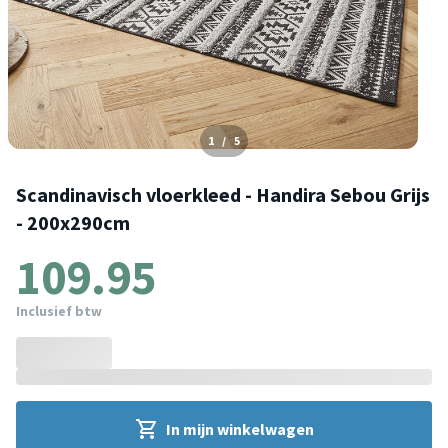
1
/
5
Scandinavisch vloerkleed - Handira Sebou Grijs
- 200x290cm
109.95
Inclusief btw
In mijn winkelwagen