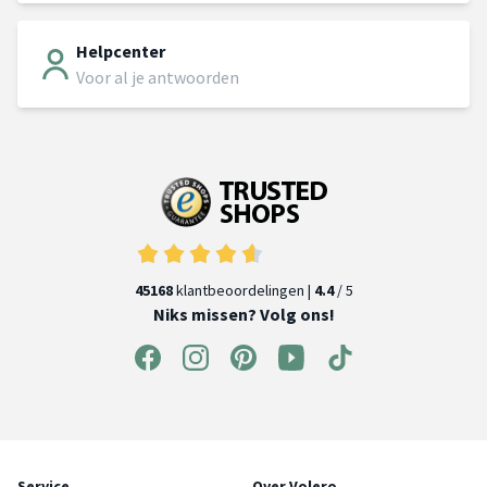
Helpcenter
Voor al je antwoorden
45168
klantbeoordelingen |
4.4
/ 5
Niks missen? Volg ons!
Service
Over Volero