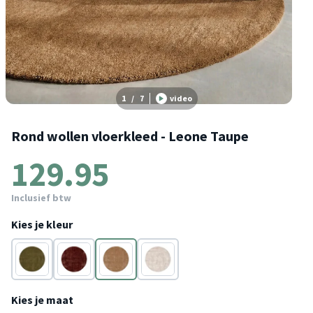
1
/
7
video
Rond wollen vloerkleed - Leone Taupe
129.95
Inclusief btw
Kies je kleur
Groen
Rood
Taupe
Wit
Kies je maat