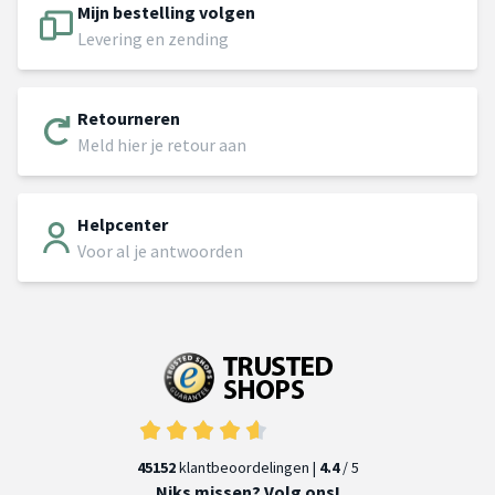
Mijn bestelling volgen
Levering en zending
Retourneren
Meld hier je retour aan
Helpcenter
Voor al je antwoorden
45152
klantbeoordelingen |
4.4
/ 5
Niks missen? Volg ons!