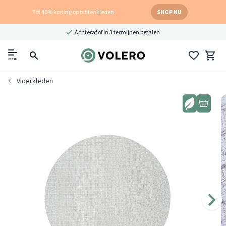
Tot 40% korting op buitenkleden
SHOP NU
Achteraf of in 3 termijnen betalen
menu
Vloerkleden