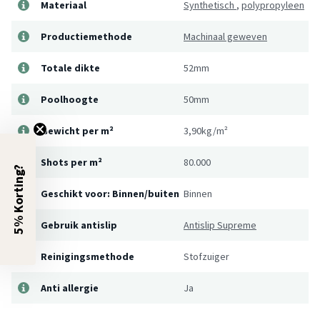
Materiaal
Synthetisch
,
polypropyleen
Productiemethode
Machinaal geweven
Totale dikte
52mm
Poolhoogte
50mm
Gewicht per m²
3,90kg/m²
Shots per m²
80.000
5% Korting?
Geschikt voor: Binnen/buiten
Binnen
Gebruik antislip
Antislip Supreme
Reinigingsmethode
Stofzuiger
Anti allergie
Ja