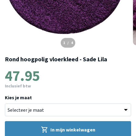
1
/
4
Rond hoogpolig vloerkleed - Sade Lila
47.95
Inclusief btw
Kies je maat
In mijn winkelwagen