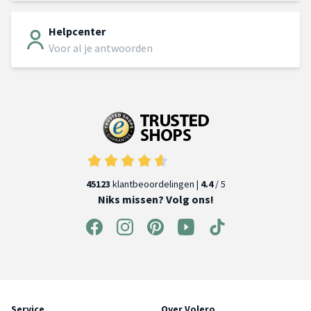
Helpcenter
Voor al je antwoorden
45123
klantbeoordelingen |
4.4
/ 5
Niks missen? Volg ons!
Service
Over Volero