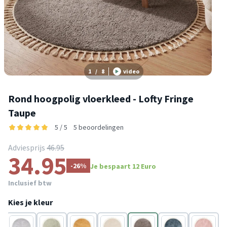
1
/
8
video
Rond hoogpolig vloerkleed - Lofty Fringe
Taupe
5 / 5
5 beoordelingen
Adviesprijs
46.95
34.95
-26%
Je bespaart 12 Euro
Inclusief btw
Kies je kleur