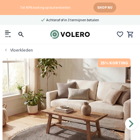
Tot 40% korting op buitenkleden
SHOP NU
Achteraf of in 3 termijnen betalen
menu
Vloerkleden
25% KORTING