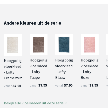
Andere kleuren uit de serie
Hoogpolig
Hoogpolig
Hoogpolig
Hoogpolig
vloerkleed
vloerkleed
vloerkleed
vloerkleed
- Lofty
- Lofty
- Lofty
-
- Lofty
Taupe
Blauw
Roze
L
Creme/Wit
37.95
37.95
37.95
37.95
vanaf
vanaf
vanaf
v
vanaf
Bekijk alle vloerkleden uit deze serie