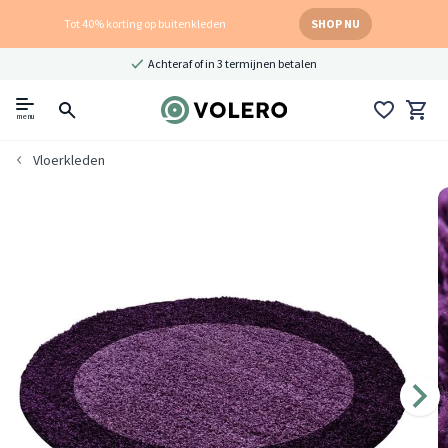
Tot 40% korting op buitenkleden
SHOP NU
Achteraf of in 3 termijnen betalen
menu
Vloerkleden