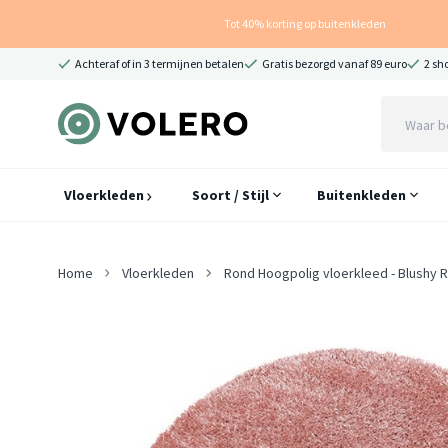
Tot 40% korting op buitenkleden
Achteraf of in 3 termijnen betalen
Gratis bezorgd vanaf 89 euro
2 sh
Vloerkleden
Soort / Stijl
Buitenkleden
Home
Vloerkleden
Rond Hoogpolig vloerkleed - Blushy 