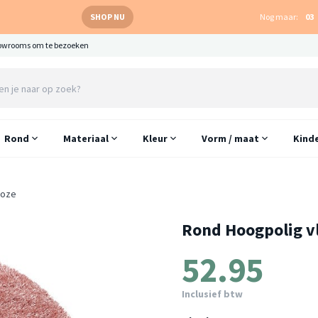
SHOP NU
Nog maar:
03
owrooms om te bezoeken
Rond
Materiaal
Kleur
Vorm / maat
Kind
Roze
Rond Hoogpolig vl
52.95
Inclusief btw