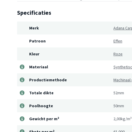
Specificaties
Merk
Adana Car
Patroon
Effen
Kleur
Roze
Materiaal
Synthetis
Productiemethode
Machinaal
Totale dikte
52mm
Poolhoogte
50mm
Gewicht per m²
2,00kg/m²
Shots per m²
61.000