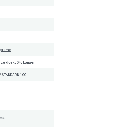
Supreme
ige doek, Stofzuiger
® STANDARD 100
ms.