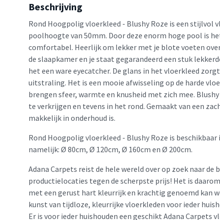
Beschrijving
Rond Hoogpolig vloerkleed - Blushy Roze is een stijlvol
poolhoogte van 50mm. Door deze enorm hoge pool is het
comfortabel. Heerlijk om lekker met je blote voeten ove
de slaapkamer en je staat gegarandeerd een stuk lekkerd
het een ware eyecatcher. De glans in het vloerkleed zorgt
uitstraling. Het is een mooie afwisseling op de harde vlo
brengen sfeer, warmte en knusheid met zich mee. Blushy i
te verkrijgen en tevens in het rond. Gemaakt van een zac
makkelijk in onderhoud is.
Rond Hoogpolig vloerkleed - Blushy Roze is beschikbaar 
namelijk: Ø 80cm, Ø 120cm, Ø 160cm en Ø 200cm.
Adana Carpets reist de hele wereld over op zoek naar de 
productielocaties tegen de scherpste prijs! Het is daaro
met een gerust hart kleurrijk en krachtig genoemd kan w
kunst van tijdloze, kleurrijke vloerkleden voor ieder huis
Er is voor ieder huishouden een geschikt Adana Carpets v