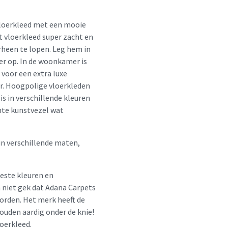
 vloerkleed met een mooie
 vloerkleed super zacht en
rheen te lopen. Leg hem in
er op. In de woonkamer is
 voor een extra luxe
er. Hoogpolige vloerkleden
s in verschillende kleuren
hte kunstvezel wat
in verschillende maten,
beste kleuren en
m niet gek dat Adana Carpets
orden. Het merk heeft de
houden aardig onder de knie!
loerkleed.