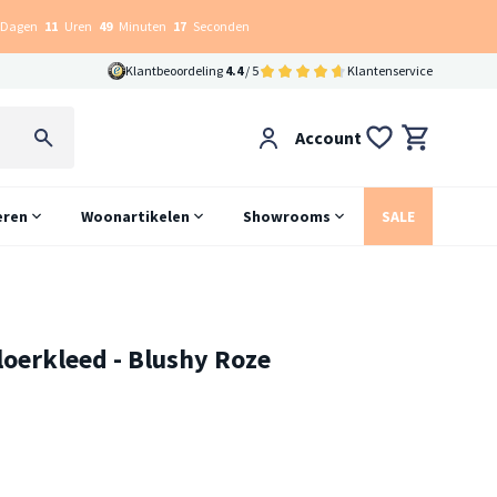
Dagen
11
Uren
49
Minuten
17
Seconden
Klantbeoordeling
4.4
/ 5
Klantenservice
Account
eren
Woonartikelen
Showrooms
SALE
oerkleed - Blushy Roze