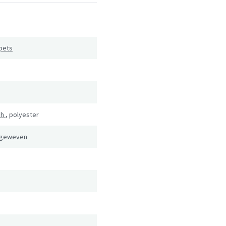
pets
ch
,
polyester
 geweven