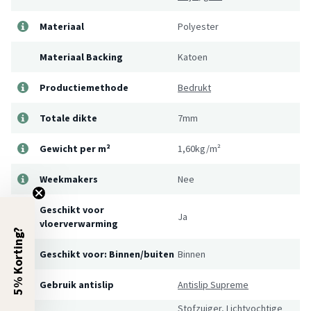
Materiaal
Polyester
Materiaal Backing
Katoen
Productiemethode
Bedrukt
Totale dikte
7mm
Gewicht per m²
1,60kg/m²
Weekmakers
Nee
Geschikt voor
Ja
vloerverwarming
5% Korting?
Geschikt voor: Binnen/buiten
Binnen
Gebruik antislip
Antislip Supreme
Stofzuiger, Lichtvochtige