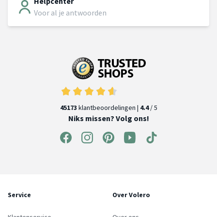
Helpcenter
Voor al je antwoorden
45173
klantbeoordelingen |
4.4
/ 5
Niks missen? Volg ons!
Service
Over Volero