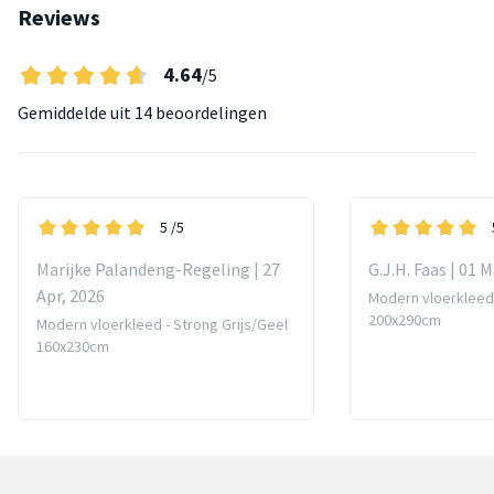
Reviews
4.64
/5
Gemiddelde uit
14 beoordelingen
5
/5
Marijke Palandeng-Regeling | 27
G.J.H. Faas | 01 
Apr, 2026
Modern vloerkleed 
200x290cm
Modern vloerkleed - Strong Grijs/Geel
160x230cm