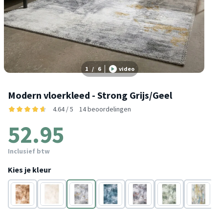
1
/
6
video
Modern vloerkleed - Strong Grijs/Geel
4.64 / 5
14 beoordelingen
52.95
Inclusief btw
Kies je kleur
Goud
Crème
Grijs
Turquoise
Grijs
Groen
Multicolo