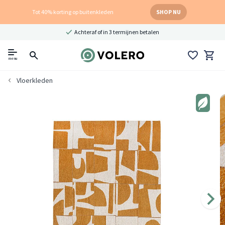
Tot 40% korting op buitenkleden
SHOP NU
Achteraf of in 3 termijnen betalen
menu
Vloerkleden