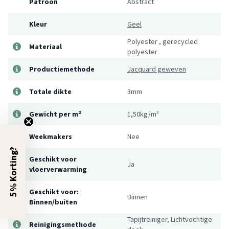
Patroon
Abstract
Kleur
Geel
Polyester
,
gerecycled
Materiaal
polyester
Productiemethode
Jacquard geweven
Totale dikte
3mm
Gewicht per m²
1,50kg/m²
Weekmakers
Nee
5% Korting?
Geschikt voor
Ja
vloerverwarming
Geschikt voor:
Binnen
Binnen/buiten
Tapijtreiniger, Lichtvochtige
Reinigingsmethode