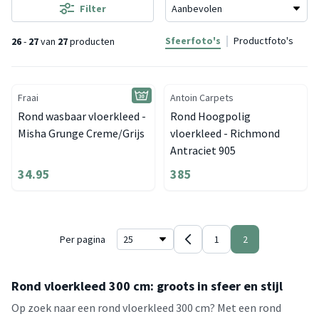
Filter
Sfeerfoto's
Productfoto's
26
-
27
van
27
producten
Fraai
Antoin Carpets
Rond wasbaar vloerkleed -
Rond Hoogpolig
Misha Grunge Creme/Grijs
vloerkleed - Richmond
Antraciet 905
34.95
385
Per pagina
1
2
Rond vloerkleed 300 cm: groots in sfeer en stijl
Op zoek naar een rond vloerkleed 300 cm? Met een rond