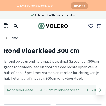
Tot 40% korting op buitenkleden
SHOP NU
Achteraf of in 3 termijnen betalen
menu
Home
Rond vloerkleed 300 cm
Is rond op de grond helemaal jouw ding! Ga voor een 300cm
groot rond vloerkleed en doorbreek de rechte lijnen van je
huis of bank. Speel met vormen en rond de inrichting van je
huis helemaal af met een 300cm rond vloerkleed.
Rond vloerkleed
Ø 250cm rond vloerkleed
300x300cm v