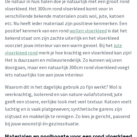
De natuur in huis halen doe je natuurlijk met een groot rond
vloerkleed. Het 300cm rond vloerkleed komt voor in
verschillende bekende materialen zoals wol, jute, katoen
etc. Nu heeft ieder materiaal zijn positieve kenmerken. Een
positief kenmerk van een rond
wollen vloerkleed
is dat het
bekend staat om zijn zachte uiterlijk en het vloerkleed
voorziet jouw interieur van een warm gevoel. Bij het
jute
vloerkleed rond
merk je hoe krachtig een vloerkleed kan zijn!
Het is duurzaam en milieuvriendelijk. Zo kunnen wij uren
doorgaan, maar een natuurlijk 300cm rond vloerkleed voegt
iets natuurlijks toe aan jouw interieur.
Waarom dit in het dagelijks gebruik zo fijn werkt? Wol is
veerkrachtig, isolerend en van nature vuilafstotend; jute
geeft een stoere, eerlijke look met veel textuur. Katoen voelt
luchtig en is vaak platgeweven; synthetische garens zijn
slijtvast en makkelijk te reinigen. Zo kies je gericht, passend
bij jouw woonstijl én gezinssituatie.
Materialen en poolhoogte voor een rond vloerkleed