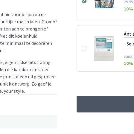
29.95
10
% 
huid voor bij jou op de
uurlijke materialen. Ga voor
enten aan te brengen of
Antis
Met dit koeienhuid
imte minimaal te decoreren
n!
vanaf
e, eigentijdse uitstraling.
10
% 
en die karakter en sfeer
le print of een uitgesproken
 uniek ontwerp. Zo geef je
, your style.