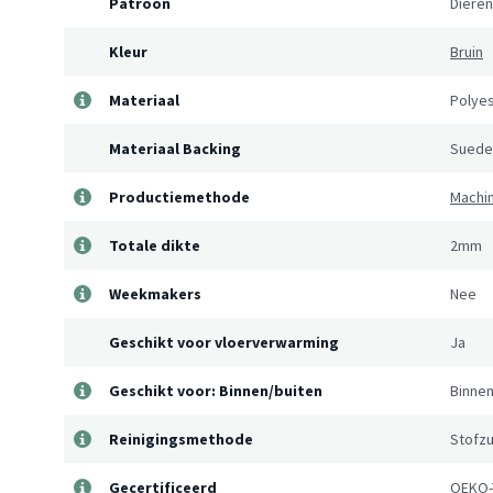
Patroon
Dieren
Kleur
Bruin
Materiaal
Polye
Materiaal Backing
Suede
Productiemethode
Machi
Totale dikte
2mm
Weekmakers
Nee
Geschikt voor vloerverwarming
Ja
Geschikt voor: Binnen/buiten
Binne
Reinigingsmethode
Stofzu
Gecertificeerd
OEKO-