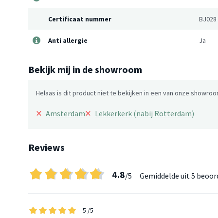
Certificaat nummer
BJ028
Anti allergie
Ja
Bekijk mij in de showroom
Helaas is dit product niet te bekijken in een van onze showroo
×
×
Amsterdam
Lekkerkerk (nabij Rotterdam)
Reviews
4.8
/5
Gemiddelde uit
5 beoor
5
/5