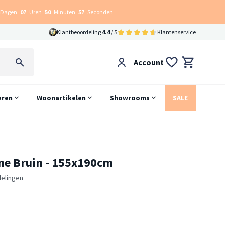
Dagen
07
Uren
50
Minuten
56
Seconden
Klantbeoordeling
4.4
/ 5
Klantenservice
Account
eren
Woonartikelen
Showrooms
SALE
ne Bruin - 155x190cm
elingen