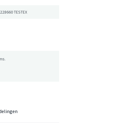
 228660 TESTEX
ms.
delingen