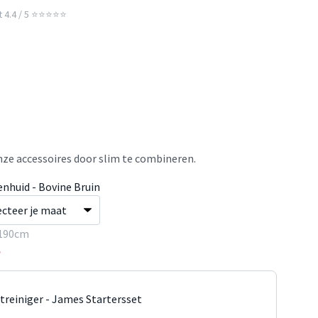
t 4.4 / 5 ⭐⭐⭐⭐⭐
ze accessoires door slim te combineren.
enhuid - Bovine Bruin
190cm
5
jtreiniger - James Startersset