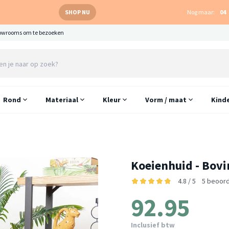
SHOP NU
Nog maar:
04
owrooms om te bezoeken
Rond
Materiaal
Kleur
Vorm / maat
Kind
Koeienhuid - Bovi
4.8 / 5
5 beoord
92.95
Inclusief btw