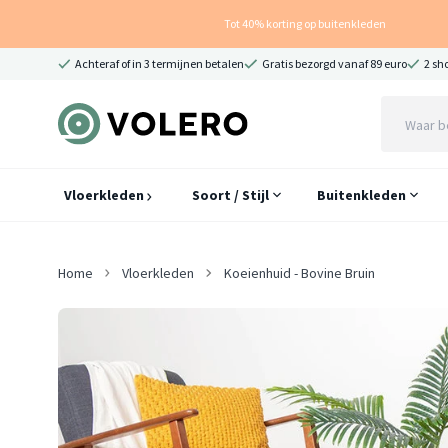
Tot 40% korting op buitenkleden
Achteraf of in 3 termijnen betalen
Gratis bezorgd vanaf 89 euro
2 sh
Vloerkleden
Soort / Stijl
Buitenkleden
Home
Vloerkleden
Koeienhuid - Bovine Bruin