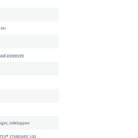
ster
naal geweven
n
iger, Uitkloppen
TEX® STANDARD 100