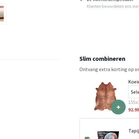
Klanten beoordelen ons me
Slim combineren
Ontvang extra korting op on
Koei
155x
+
92.9
Tapi