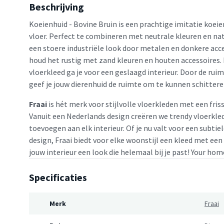
Beschrijving
Koeienhuid - Bovine Bruin is een prachtige imitatie koeien
vloer. Perfect te combineren met neutrale kleuren en nat
een stoere industriële look door metalen en donkere acc
houd het rustig met zand kleuren en houten accessoires. 
vloerkleed ga je voor een geslaagd interieur. Door de ru
geef je jouw dierenhuid de ruimte om te kunnen schittere
Fraai
is hét merk voor stijlvolle vloerkleden met een friss
Vanuit een Nederlands design creëren we trendy vloerkled
toevoegen aan elk interieur. Of je nu valt voor een subtie
design, Fraai biedt voor elke woonstijl een kleed met een
jouw interieur een look die helemaal bij je past! Your home
Specificaties
Merk
Fraai