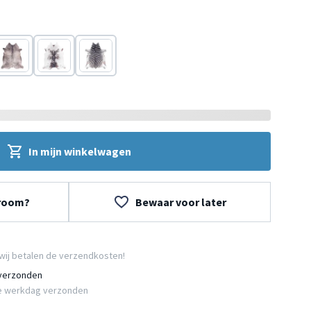
t
Grijs
Wit
Zwart/Wit
In mijn winkelwagen
wroom?
Bewaar voor later
wij betalen de verzendkosten!
 verzonden
e werkdag verzonden