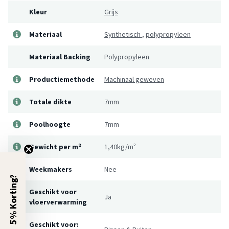
Kleur
Grijs
Materiaal
Synthetisch
,
polypropyleen
Materiaal Backing
Polypropyleen
Productiemethode
Machinaal geweven
Totale dikte
7mm
Poolhoogte
7mm
Gewicht per m²
1,40kg/m²
Weekmakers
Nee
5% Korting?
Geschikt voor
Ja
vloerverwarming
Geschikt voor: