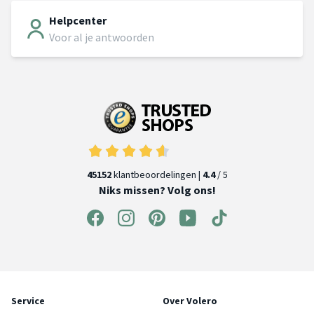
Helpcenter
Voor al je antwoorden
45152
klantbeoordelingen |
4.4
/ 5
Niks missen? Volg ons!
Service
Over Volero