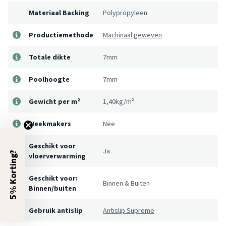
Materiaal Backing
Polypropyleen
Productiemethode
Machinaal geweven
Totale dikte
7mm
Poolhoogte
7mm
Gewicht per m²
1,40kg/m²
Weekmakers
Nee
Geschikt voor
Ja
5% Korting?
vloerverwarming
Geschikt voor:
Binnen & Buiten
Binnen/buiten
Gebruik antislip
Antislip Supreme