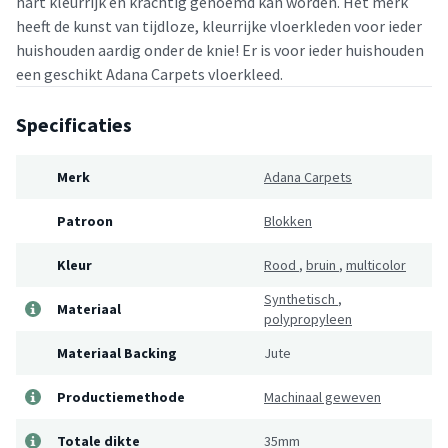
hart kleurrijk en krachtig genoemd kan worden. Het merk
heeft de kunst van tijdloze, kleurrijke vloerkleden voor ieder
huishouden aardig onder de knie! Er is voor ieder huishouden
een geschikt Adana Carpets vloerkleed.
Specificaties
Merk
Adana Carpets
Patroon
Blokken
Kleur
Rood
,
bruin
,
multicolor
Synthetisch
,
Materiaal
polypropyleen
Materiaal Backing
Jute
Productiemethode
Machinaal geweven
Totale dikte
35mm