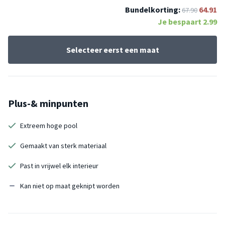
Bundelkorting:
64.91
67.90
Je bespaart
2.99
Selecteer eerst een maat
Plus-& minpunten
Extreem hoge pool
Gemaakt van sterk materiaal
Past in vrijwel elk interieur
Kan niet op maat geknipt worden