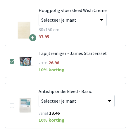
Hoogpolig vloerkleed Wish Creme
80x150 cm
+
37.95
Tapijtreiniger - James Startersset
26.96
29.95
10
% korting
Antislip onderkleed - Basic
13.46
vanaf
10
% korting