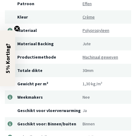
Patroon
Effen
Kleur
Crème
Materiaal
Polypropyleen
Materiaal Backing
Jute
5% Korting?
Productiemethode
Machinaal geweven
Totale dikte
30mm
Gewicht per m²
1,30 kg/m²
Weekmakers
Nee
Geschikt voor vloerverwarming
Ja
Geschikt voor: Binnen/buiten
Binnen