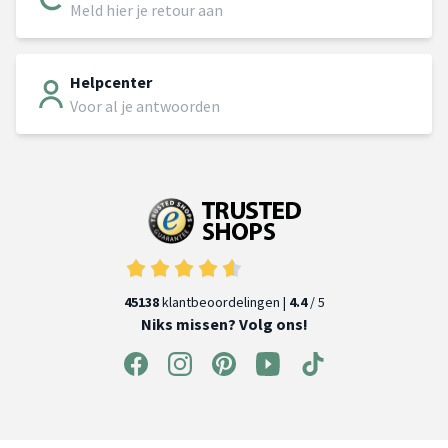
Meld hier je retour aan
Helpcenter
Voor al je antwoorden
45138
klantbeoordelingen |
4.4
/ 5
Niks missen? Volg ons!