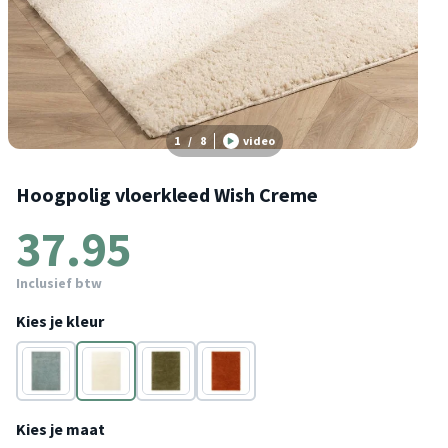
1
/
8
video
Hoogpolig vloerkleed Wish Creme
37.95
Inclusief btw
Kies je kleur
Groen
Crème
Groen
Terracotta
Kies je maat