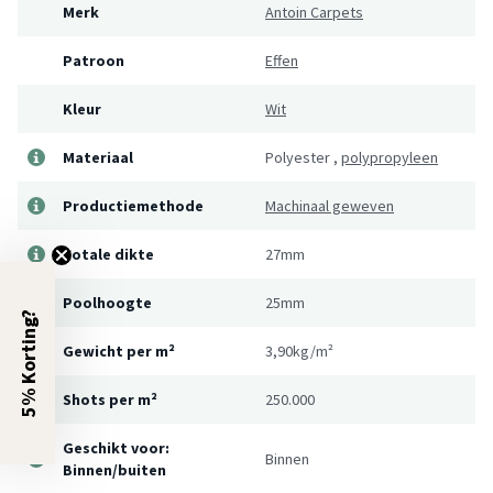
Merk
Antoin Carpets
Patroon
Effen
Kleur
Wit
Materiaal
Polyester
,
polypropyleen
Productiemethode
Machinaal geweven
Totale dikte
27mm
Poolhoogte
25mm
5% Korting?
Gewicht per m²
3,90kg/m²
Shots per m²
250.000
Geschikt voor:
Binnen
Binnen/buiten