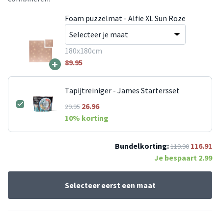
Foam puzzelmat - Alfie XL Sun Roze
180x180cm
+
89.95
Tapijtreiniger - James Startersset
26.96
29.95
10
% korting
Bundelkorting:
116.91
119.90
Je bespaart
2.99
Selecteer eerst een maat