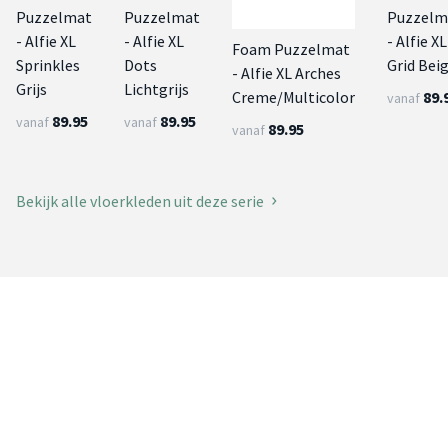
Puzzelmat
Puzzelmat
Puzzelm
- Alfie XL
- Alfie XL
- Alfie XL
Foam Puzzelmat
Sprinkles
Dots
Grid Bei
- Alfie XL Arches
Grijs
Lichtgrijs
89.
Creme/Multicolor
vanaf
89.95
89.95
vanaf
vanaf
89.95
vanaf
Bekijk alle vloerkleden uit deze serie