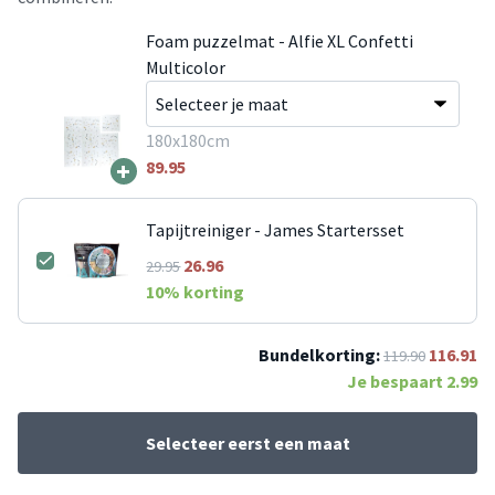
Foam puzzelmat - Alfie XL Confetti
Multicolor
180x180cm
+
89.95
Tapijtreiniger - James Startersset
26.96
29.95
10
% korting
Bundelkorting:
116.91
119.90
Je bespaart
2.99
Selecteer eerst een maat