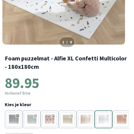
1
/
8
Foam puzzelmat - Alfie XL Confetti Multicolor
- 180x180cm
89.95
Inclusief btw
Kies je kleur
Grijs
Lichtgrijs
Multicolor
Beige
Grijs
Multicolor
Roze