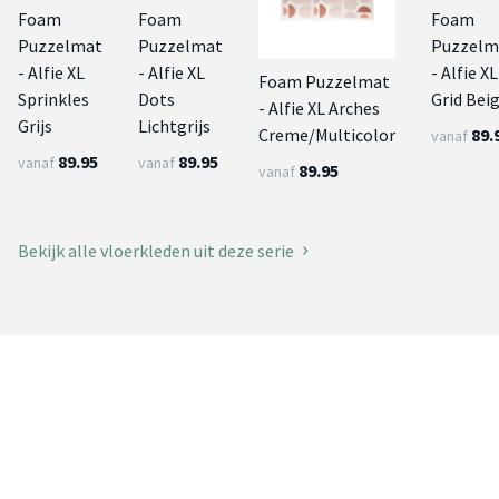
Foam
Foam
Foam
Puzzelmat
Puzzelmat
Puzzelm
- Alfie XL
- Alfie XL
- Alfie XL
Foam Puzzelmat
Sprinkles
Dots
Grid Bei
- Alfie XL Arches
Grijs
Lichtgrijs
89.
Creme/Multicolor
vanaf
89.95
89.95
vanaf
vanaf
89.95
vanaf
Bekijk alle vloerkleden uit deze serie